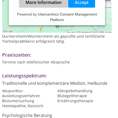
More Information
Accept
Powered by
Usercentrics Consent Management
Platform
Ich bin am 29.07.1960 in Karlsruhe gebohren. Meine
Ausbildung absolvierte ich 2005 an der Paracelsusschule in
Karlsruhe. Seitdem bin in meiner kleinen Praxis in
Durmersheim/Würmersheim als geprüfte und zertifizierte
Tierheilpraktikerin erfolgreich tätig.
Praxiszeiten:
Ternine nach telefonischer Absprache
Leistungsspektrum:
Traditionelle und komplementäre Medizin, Heilkunde
Akupunktur
Allergiebehandlung
Ausleitungsverfahren
Blutegeltherapie
Blutuntersuchung
Ernährungstherapie
Homöopathie, klassisch
Psychologische Beratung