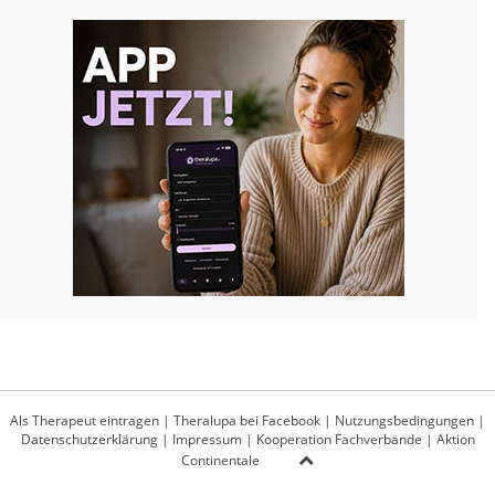
Als Therapeut eintragen
|
Theralupa bei Facebook
|
Nutzungsbedingungen
|
Datenschutzerklärung
|
Impressum
|
Kooperation Fachverbände
|
Aktion
Continentale