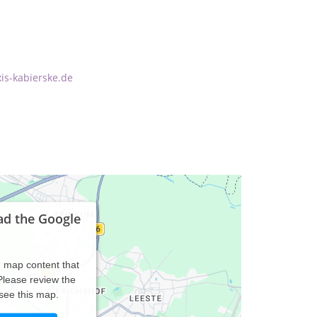
xis-kabierske.de
ad the Google
d map content that
 Please review the
 see this map.