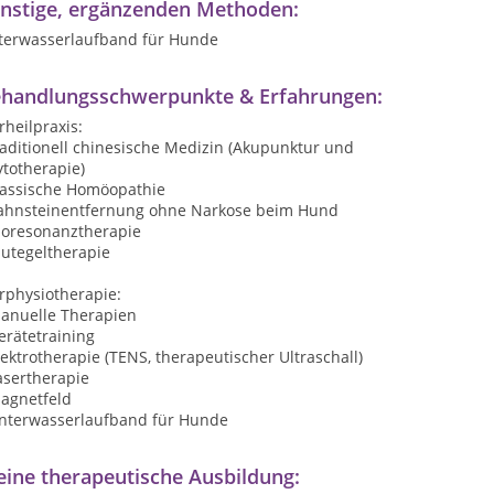
nstige, ergänzenden Methoden:
terwasserlaufband für Hunde
handlungsschwerpunkte & Erfahrungen:
rheilpraxis:
raditionell chinesische Medizin (Akupunktur und
totherapie)
klassische Homöopathie
Zahnsteinentfernung ohne Narkose beim Hund
Bioresonanztherapie
lutegeltherapie
rphysiotherapie:
manuelle Therapien
erätetraining
lektrotherapie (TENS, therapeutischer Ultraschall)
asertherapie
Magnetfeld
Unterwasserlaufband für Hunde
ine therapeutische Ausbildung: