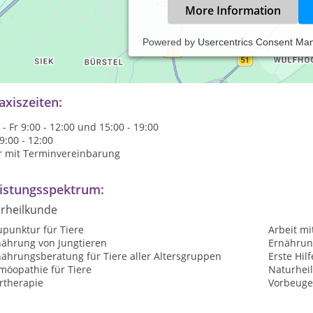
More Information
Powered by
Usercentrics Consent Ma
rheilpraxis und Tierphysiotherapie
e Praxis besteht seit 2004 und behandelt schwerpunktmäßig Hund
axiszeiten:
- Fr 9:00 - 12:00 und 15:00 - 19:00
9:00 - 12:00
r mit Terminvereinbarung
istungsspektrum:
erheilkunde
upunktur für Tiere
Arbeit mi
nährung von Jungtieren
Ernährun
nährungsberatung für Tiere aller Altersgruppen
Erste Hilf
möopathie für Tiere
Naturheil
rtherapie
Vorbeuge