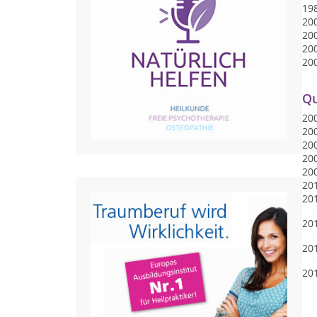
19
200
20
20
20
Qu
20
20
20
20
20
20
20
201
20
20