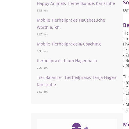
So
Happy Animals Tierheilkunde, Karlsruhe
Un
6,86 km
Mobile Tierheilpraxis Hausbesuche
Be
Wörth a. Rh.
Tie
6,87 km
- t
Phy
Mobile Tierheilpraxis & Coaching
- 
6,93 km
- 
- 
tierheilpraxis-blum Hagenbach
- B
7,20 km
Tie
Tier Balance - Tierheilpraxis Tanja Hagen
- 
Karlsruhe
- G
9,60 km
- E
- L
- 
- 
Me