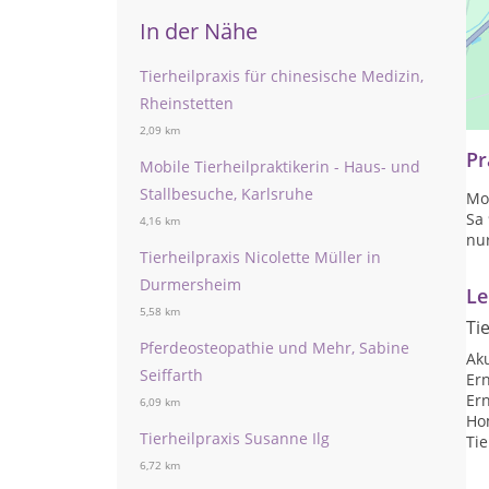
In der Nähe
Tierheilpraxis für chinesische Medizin,
Tie
Di
Rheinstetten
2,09 km
Pr
Mobile Tierheilpraktikerin - Haus- und
Stallbesuche, Karlsruhe
Mo 
Sa 
4,16 km
nu
Tierheilpraxis Nicolette Müller in
Durmersheim
Le
5,58 km
Ti
Pferdeosteopathie und Mehr, Sabine
Ak
Seiffarth
Er
Er
6,09 km
Ho
Tierheilpraxis Susanne Ilg
Tie
6,72 km