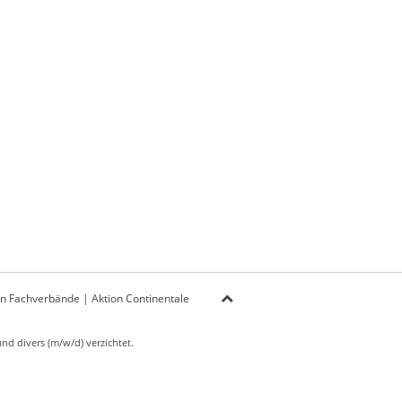
on Fachverbände
|
Aktion Continentale
d divers (m/w/d) verzichtet.