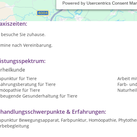
Powered by
Usercentrics Consent Ma
bile Tierheilpraxis im Raum Karlsruhe
axiszeiten:
h besuche Sie zuhause.
rmine nach Vereinbarung.
istungsspektrum:
erheilkunde
upunktur für Tiere
Arbeit mi
nährungsberatung für Tiere
Farb- und
möopathie für Tiere
Naturheil
rbeugende Gesunderhaltung für Tiere
handlungsschwerpunkte & Erfahrungen:
upunktur Bewegungsapparat, Farbpunktur, Homöopathie, Phytother
erbebegleitung