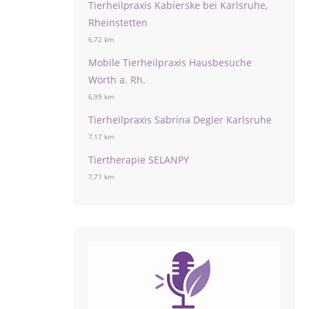
Tierheilpraxis Kabierske bei Karlsruhe,
Rheinstetten
6,72 km
Mobile Tierheilpraxis Hausbesuche
Wörth a. Rh.
6,99 km
Tierheilpraxis Sabrina Degler Karlsruhe
7,17 km
Tiertherapie SELANPY
7,71 km