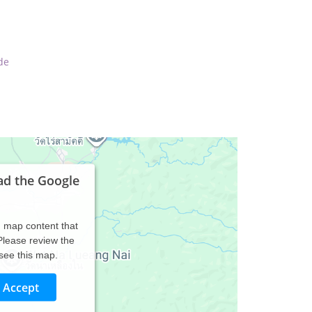
de
ad the Google
d map content that
 Please review the
 see this map.
Accept