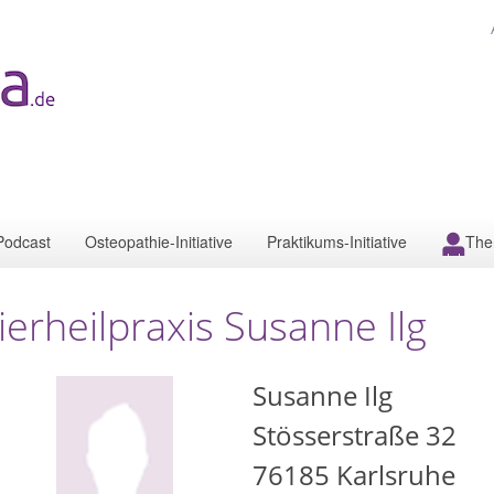
Podcast
Osteopathie-Initiative
Praktikums-Initiative
The
ierheilpraxis Susanne Ilg
Susanne Ilg
Stösserstraße 32
76185
Karlsruhe