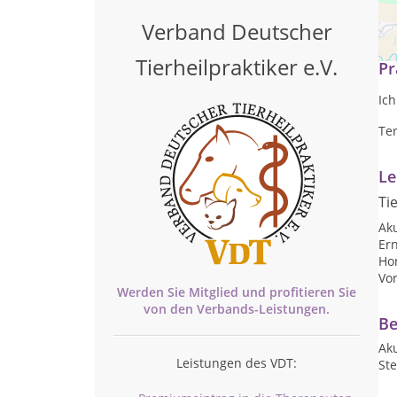
Mo
Verband Deutscher
Tierheilpraktiker e.V.
Pr
Ic
Te
Le
Ti
Ak
Er
Ho
Vo
Werden Sie Mitglied und profitieren Sie
von den
Verbands-
Leistungen.
Be
Ak
Leistungen des VDT:
St