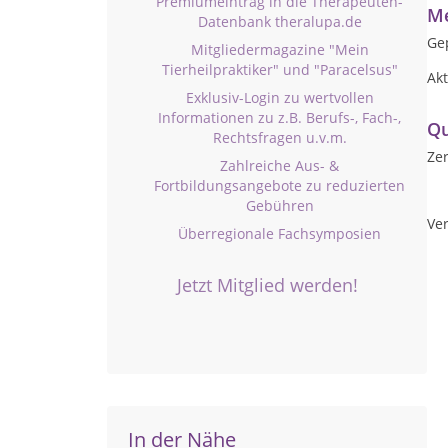
Premiumeintrag in die Therapeuten-
Me
Datenbank theralupa.de
Gep
Mitgliedermagazine "Mein
Tierheilpraktiker" und "Paracelsus"
Akt
Exklusiv-Login zu wertvollen
Informationen zu z.B. Berufs-, Fach-,
Qu
Rechtsfragen u.v.m.
Zer
Zahlreiche Aus- &
Fortbildungsangebote zu reduzierten
Gebühren
Ver
Überregionale Fachsymposien
Jetzt Mitglied werden!
In der Nähe