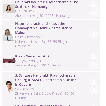
Heilpraktikerin für Psychotherapie Ute
Schilinski, Hamburg
Ute Schilinski
Abendrothsweg 50 , 20251 Hamburg
Naturheilpraxis und klassische
Homöopathie Heike Zinsmeister bei
Mainz
Heike Zinsmeister
Naherechstrasse 6a , 55459 Bingen-
Grolsheim
Praxis Seelenbar GbR
Dr. Sylvia Springer
Am Kreuzberg 1 , 39175 Gerwisch
S. Schwarz Heilprakt. Psychotherapie
Coburg u. SASCH Paartherapie Online
in Coburg
Sabine Schwarz
Zinkenwehr 5 (im Studio Frieda) , 96450
Coburg
Heilpraktiker Psychotherapie Julia