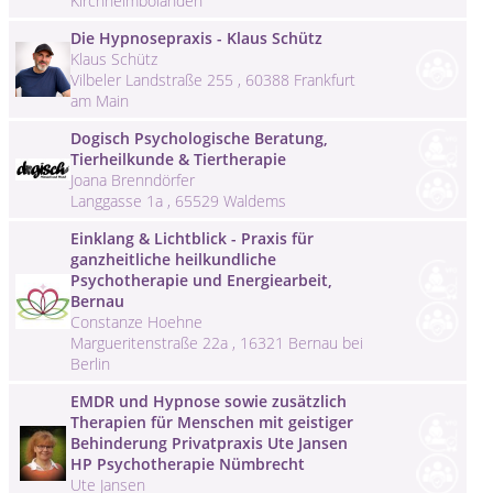
Kirchheimbolanden
Die Hypnosepraxis - Klaus Schütz
Klaus Schütz
Vilbeler Landstraße 255 , 60388 Frankfurt
am Main
Dogisch Psychologische Beratung,
Tierheilkunde & Tiertherapie
Joana Brenndörfer
Langgasse 1a , 65529 Waldems
Einklang & Lichtblick - Praxis für
ganzheitliche heilkundliche
Psychotherapie und Energiearbeit,
Bernau
Constanze Hoehne
Margueritenstraße 22a , 16321 Bernau bei
Berlin
EMDR und Hypnose sowie zusätzlich
Therapien für Menschen mit geistiger
Behinderung Privatpraxis Ute Jansen
HP Psychotherapie Nümbrecht
Ute Jansen