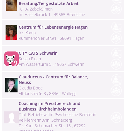
Beratung/Tiergestützte Arbeit
R.+ A. Zabel-Simon
Im Hasselbrock 1 , 49565 Bramsche
Centrum für Lebensenergie Hagen
Iris Kamp
Rummenohler Str.91 , 58091 Hagen
CiTY CATS Schwerin
Susan Pioch
Am Wasserturm 5 , 19057 Schwerin
Clauduceus - Centrum für Balance,
Neuss
Claudia Bode
Altdorfstraße 8 , 88364 Wolfegg
Coaching im Privatbereich und
Business Kirchheimbolanden
Dipl.-Betriebswirtin Psycholische Beraterin
Reikilehrerin Anni Schneiberg
Dr.-Kurt-Schumacher-Str. 13 , 67292