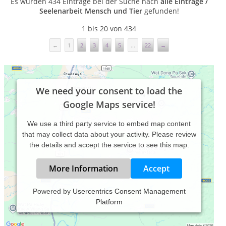
Es wurden 434 Einträge bei der Suche nach
alle Einträge /
Seelenarbeit Mensch und Tier
gefunden!
1 bis 20 von 434
←
1
2
3
4
5
...
22
→
We need your consent to load the
Google Maps service!
We use a third party service to embed map content
that may collect data about your activity. Please review
the details and accept the service to see this map.
More Information
Accept
Shamanic Soul Reading & Healing
Powered by
Usercentrics Consent Management
Life Coach & Schamanin Aiva Freya Gönül
Platform
Hertz
Oblatterwallstraße , 86153 Augsburg