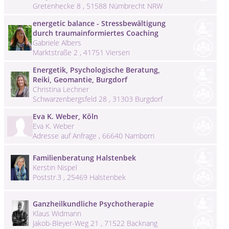
Gretenhecke 8 , 51588 Nümbrecht NRW
energetic balance - Stressbewältigung
durch traumainformiertes Coaching
Gabriele Albers
Marktstraße 2 , 41751 Viersen
Energetik, Psychologische Beratung,
Reiki, Geomantie, Burgdorf
Christina Lechner
Schwarzenbergsfeld 28 , 31303 Burgdorf
Eva K. Weber, Köln
Eva K. Weber
Adresse auf Anfrage , 66640 Namborn
Familienberatung Halstenbek
Kerstin Nispel
Poststr.3 , 25469 Halstenbek
Ganzheilkundliche Psychotherapie
Klaus Widmann
Jakob-Bleyer-Weg 21 , 71522 Backnang