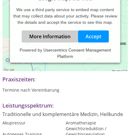
We use a third party service to embed map content
that may collect data about your activity. Please review
the details and accept the service to see this map.
More Information
Accept
Powered by
Usercentrics Consent Management
Platform
Ausbildung * Beratung * Coaching * Training *
Psychotherapie
Praxiszeiten:
Termine nach Vereinbarung
Leistungsspektrum:
Traditionelle und komplementäre Medizin, Heilkunde
Akupressur
Aromatherapie
Gewichtsreduktion /
Autogenes Training
Gewichtsregulation