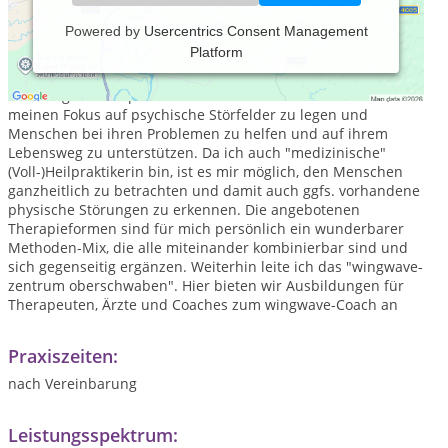
Powered by
Usercentrics Consent Management
Platform
In meiner Praxis kombiniere ich Hypno(se)therapie mit
lösungsorientierter Gesprächstherapie und wingwave-
Coaching. Als Heilpraktikerin habe ich mich entschieden,
meinen Fokus auf psychische Störfelder zu legen und
Menschen bei ihren Problemen zu helfen und auf ihrem
Lebensweg zu unterstützen. Da ich auch "medizinische"
(Voll-)Heilpraktikerin bin, ist es mir möglich, den Menschen
ganzheitlich zu betrachten und damit auch ggfs. vorhandene
physische Störungen zu erkennen. Die angebotenen
Therapieformen sind für mich persönlich ein wunderbarer
Methoden-Mix, die alle miteinander kombinierbar sind und
sich gegenseitig ergänzen. Weiterhin leite ich das "wingwave-
zentrum oberschwaben". Hier bieten wir Ausbildungen für
Therapeuten, Ärzte und Coaches zum wingwave-Coach an
Praxiszeiten:
nach Vereinbarung
Leistungsspektrum: