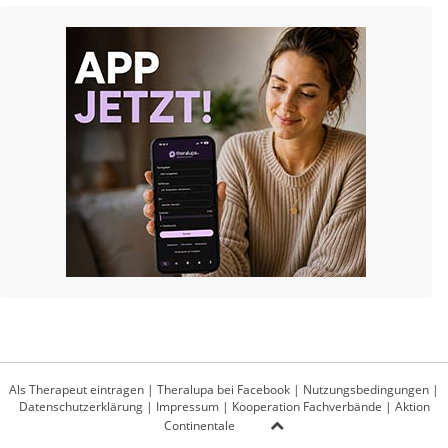
Als Therapeut eintragen
|
Theralupa bei Facebook
|
Nutzungsbedingungen
|
Datenschutzerklärung
|
Impressum
|
Kooperation Fachverbände
|
Aktion
Continentale