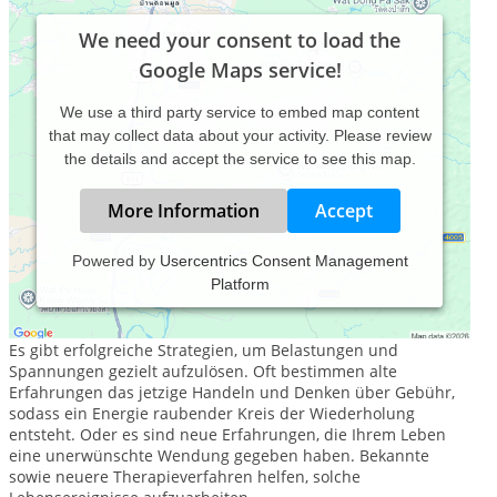
We need your consent to load the
Google Maps service!
We use a third party service to embed map content
that may collect data about your activity. Please review
the details and accept the service to see this map.
More Information
Accept
Powered by
Usercentrics Consent Management
Platform
„Wenn Ihr Leben ein Haus wäre – welche Räume haben Sie
noch nicht besucht?“
Es gibt erfolgreiche Strategien, um Belastungen und
Spannungen gezielt aufzulösen. Oft bestimmen alte
Erfahrungen das jetzige Handeln und Denken über Gebühr,
sodass ein Energie raubender Kreis der Wiederholung
entsteht. Oder es sind neue Erfahrungen, die Ihrem Leben
eine unerwünschte Wendung gegeben haben. Bekannte
sowie neuere Therapieverfahren helfen, solche