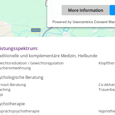
More Information
Powered by
Usercentrics Consent Ma
axiszeiten:
ch Vereinbarung
istungsspektrum:
aditionelle und komplementäre Medizin, Heilkunde
wichtsreduktion / Gewichtsregulation
Klopfther
ucherentwöhnung
ychologische Beratung
rnout-Beratung
Co-Abhän
aching
Trauerbe
ga
ychotherapie
sprächspsychotherapie
Hypnothe