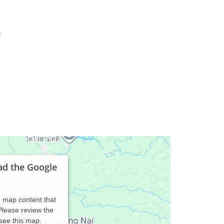
e
ad the Google
d map content that
 Please review the
 see this map.