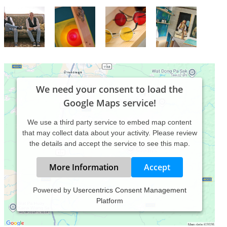
We need your consent to load the
Google Maps service!
We use a third party service to embed map content
that may collect data about your activity. Please review
the details and accept the service to see this map.
More Information
Accept
Powered by
Usercentrics Consent Management
Platform
Im Zentrum
meiner therapeutischen Arbeit stehen Sie -
steht der Mensch!