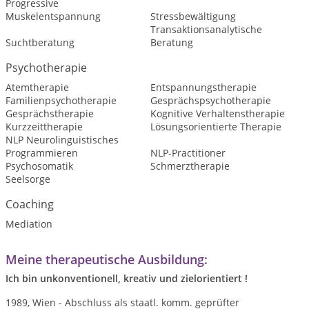
Progressive
Muskelentspannung
Stressbewältigung
Transaktionsanalytische
Suchtberatung
Beratung
Psychotherapie
Atemtherapie
Entspannungstherapie
Familienpsychotherapie
Gesprächspsychotherapie
Gesprächstherapie
Kognitive Verhaltenstherapie
Kurzzeittherapie
Lösungsorientierte Therapie
NLP Neurolinguistisches
Programmieren
NLP-Practitioner
Psychosomatik
Schmerztherapie
Seelsorge
Coaching
Mediation
Meine therapeutische Ausbildung:
Ich bin
unkonventionell
,
kreativ
und
zielorientiert !
1989, Wien - Abschluss als staatl. komm. geprüfter