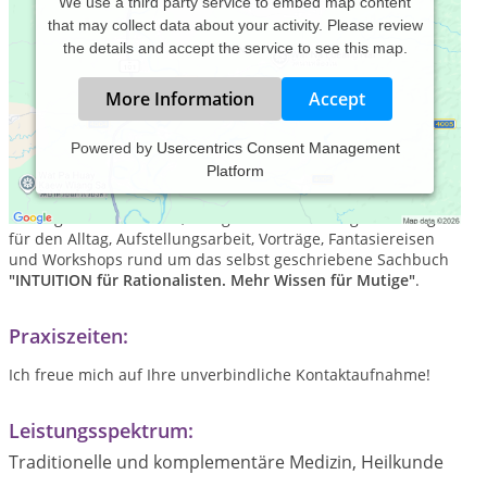
We use a third party service to embed map content
that may collect data about your activity. Please review
the details and accept the service to see this map.
More Information
Accept
Powered by
Usercentrics Consent Management
Platform
Psychologische Beratung, geführte Selbstreflektion, kreativ-
assoziative, sowie systemische Arbeitsmethoden,
Sitzungsdokumentation, integrative Umsetzungsanleitungen
für den Alltag, Aufstellungsarbeit, Vorträge, Fantasiereisen
und Workshops rund um das selbst geschriebene Sachbuch
"INTUITION für Rationalisten. Mehr Wissen für Mutige"
.
Praxiszeiten:
Ich freue mich auf Ihre unverbindliche Kontaktaufnahme!
Leistungsspektrum:
Traditionelle und komplementäre Medizin, Heilkunde