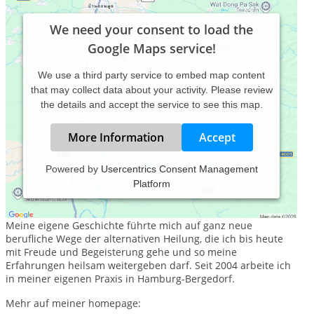
We need your consent to load the
Google Maps service!
We use a third party service to embed map content
that may collect data about your activity. Please review
the details and accept the service to see this map.
More Information
Accept
Powered by
Usercentrics Consent Management
Platform
Ich bin gelernte Bankkauffrau und habe in der Bank 14 Jahre
Berufserfahrung gesammelt.
Meine eigene Geschichte führte mich auf ganz neue
berufliche Wege der alternativen Heilung, die ich bis heute
mit Freude und Begeisterung gehe und so meine
Erfahrungen heilsam weitergeben darf. Seit 2004 arbeite ich
in meiner eigenen Praxis in Hamburg-Bergedorf.
Mehr auf meiner homepage: