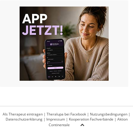
Als Therapeut eintragen
|
Theralupa bei Facebook
|
Nutzungsbedingungen
|
Datenschutzerklärung
|
Impressum
|
Kooperation Fachverbände
|
Aktion
Continentale