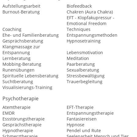
Aufstellungsarbeit
Biofeedback
Burnout-Beratung
Chakren (Aura Chakra)
EFT - Klopfakupressur -
Emotional Freedom
Coaching
Techniques
Ehe- und Familienberatung
Entspannungsmethoden
Gesprächsberatung
Hypnosetraining
Klangmassage zur
Entspannung
Lebensmotivation
Lernberatung
Meditation
Mobbing-Beratung
Paarberatung
Runenübungen
Sexualberatung
Spirituelle Lebensberatung
Stressbewältigung
Suchtberatung
Trauerbegleitung
Visualisierungs-Training
Psychotherapie
Atemtherapie
EFT-Therapie
EMDR
Entspannungstherapie
Essstörungstherapie
Fantasiereisen
Gesprächstherapie
Hypnose
Hypnotherapie
Pendel und Rute
Schmerztherapie
Seelenarbeit Mensch und Tier