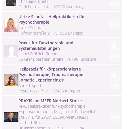
Christiane Goetz
Gerichtstrasse 4a , 22765 Hamburg
Ulrike Scholz | Heilpraktikerin für
Psychotherapie
Ulrike Scholz
Hofmannstraße 21 , 91052 Erlangen
Praxis für Tanztherapie und
Systemaufstellungen
Isabel Fröhlich-Rudner
65 Graf-Eberstein-Straße , 76199 Karlsruhe
Heilpraxis für körperorientierte
Psychotherapie, Traumatherapie
Somatic Experiencing®
Annett Spörl
Poststrasse 7 - 9 , 87435 Kempten
PRAXIS am MEER Norbert Stolze
M.A., Heilpraktiker für Psychotherapie,
Hypnosetherapeut, Magister d. Pädagogik I
EXPERTE für ZWANGSERKRANKUNGEN
Norbert Stolze
Brüggemannstr. 18 , 25813 HUSUM-