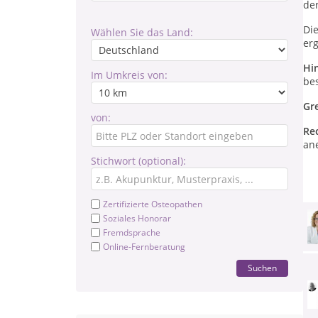
der
Die
Wählen Sie das Land:
er
Hi
Im Umkreis von:
be
Gr
von:
Re
ane
Stichwort (optional):
Zertifizierte Osteopathen
Soziales Honorar
Fremdsprache
Online-Fernberatung
Suchen