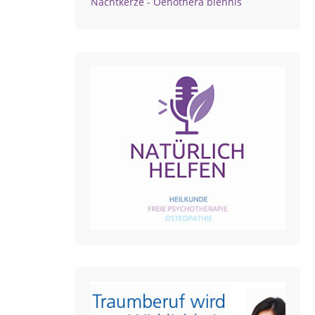
Nachtkerze - Oenothera biennis