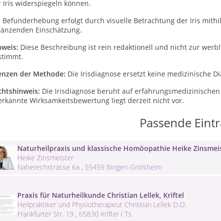
 Iris widerspiegeln können.
 Befunderhebung erfolgt durch visuelle Betrachtung der Iris mithi
gänzenden Einschätzung.
nweis:
Diese Beschreibung ist rein redaktionell und nicht zur wer
stimmt.
enzen der Methode:
Die Irisdiagnose ersetzt keine medizinische D
chtshinweis:
Die Irisdiagnose beruht auf erfahrungsmedizinischen 
rkannte Wirksamkeitsbewertung liegt derzeit nicht vor.
Passende Eint
Naturheilpraxis und klassische Homöopathie Heike Zinsmeis
Heike Zinsmeister
Naherechstrasse 6a , 55459 Bingen-Grolsheim
Praxis für Naturheilkunde Christian Lellek, Kriftel
Heilpraktiker und Physiotherapeut Christian Lellek D.O.
Frankfurter Str. 19 , 65830 Kriftel / Ts.