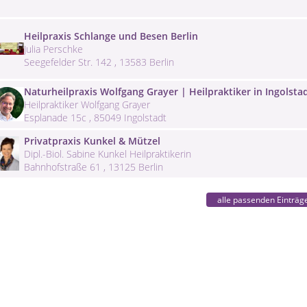
Heilpraxis Schlange und Besen Berlin
Julia Perschke
Seegefelder Str. 142 , 13583 Berlin
Naturheilpraxis Wolfgang Grayer | Heilpraktiker in Ingolsta
Heilpraktiker Wolfgang Grayer
Esplanade 15c , 85049 Ingolstadt
Privatpraxis Kunkel & Mützel
Dipl.-Biol. Sabine Kunkel Heilpraktikerin
Bahnhofstraße 61 , 13125 Berlin
alle passenden Einträg