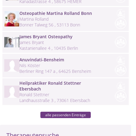
Kanadastrasse 4 , 58675 HEMER
Osteopathie Martina Rolland Bonn
Martina Rolland
Bonner Talweg 56 , 53113 Bonn
James Bryant Osteopathy
James Bryant
Kastanienallee 4 , 10435 Berlin
Anuvindati-Bensheim
Nils Köster
Berliner Ring 147 a , 64625 Bensheim
Heilpraktiker Ronald Stettner
Ebersbach
Ronald Stettner
Landhausstraße 3 , 73061 Ebersbach
alle passenden Einträge
Therapeutensuche