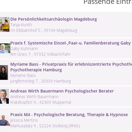
Passende Eint
Die Persönlichkeitsarchäologin Magdeburg
Tanja Kunth
Im Elbbahnhof 5 , 39104 Magdeburg
Praxis f. Systemische Einzel-,Paar-u. Familienberatung Ga
Gaby Kuhmann
Am Gries 7 , 97332 Volkach/Fahr
Myriame Bass - Privatpraxis für erlebniszentrierte Psychothe
Psychotherapie Hamburg
Myriame Bass
Jungfernstieg 7 , 20354 Hamburg
Andreas Wirth Bauermann Psychologischer Berater
Andreas Wirth Bauermann
Kratzkopfstr 9 , 42369 Wuppertal
Praxis M4 - Psychologische Beratung, Therapie & Hypnose
Jessica Mertins
Markusplatz 4 , 52224 Stolberg (Rhld.)