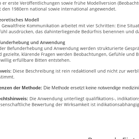
 er erste Veröffentlichungen sowie frühe Modellversion (Beobachtu
t den 1980ern national sowie international angewendet.
eoretisches Modell
 Gewaltfreie Kommunikation arbeitet mit vier Schritten: Eine Sit
ühl ausdrücken, das dahinterliegende Bedürfnis benennen und dara
funderhebung und Anwendung
 der Befunderhebung und Anwendung werden strukturierte Gespräc
d gezielte, klärende Fragen werden Beobachtungen, Gefühle und B
iwillig erfüllbare Bitten entstehen.
nweis:
Diese Beschreibung ist rein redaktionell und nicht zur wer
stimmt.
enzen der Methode:
Die Methode ersetzt keine notwendige medizini
Die Anwendung unterliegt qualifikations-, indikati
chtshinweis:
senschaftliche Bewertung der Wirksamkeit ist indikationsabhängig 