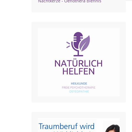
Nachtkerze - Oenothera biennis