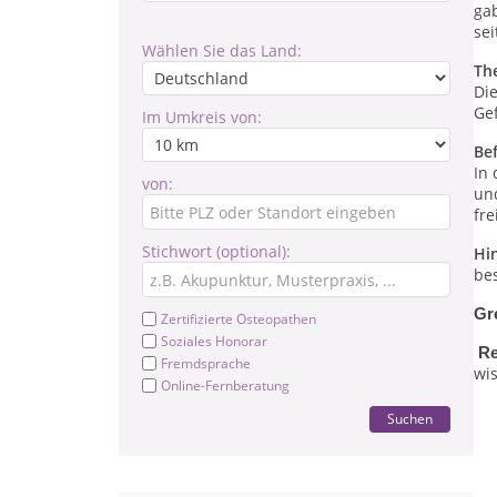
gab
sei
Wählen Sie das Land:
Th
Die
Gef
Im Umkreis von:
Be
In
von:
un
fre
Stichwort (optional):
Hi
be
Gr
Zertifizierte Osteopathen
Soziales Honorar
Re
Fremdsprache
wis
Online-Fernberatung
Suchen