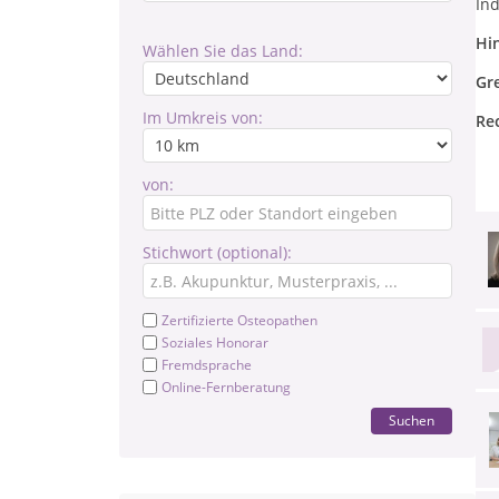
In
Hi
Wählen Sie das Land:
Gr
Im Umkreis von:
Re
von:
Stichwort (optional):
Zertifizierte Osteopathen
Soziales Honorar
Fremdsprache
Online-Fernberatung
Suchen