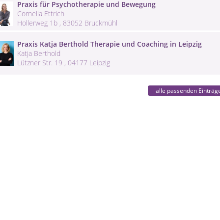
Praxis für Psychotherapie und Bewegung
Cornelia Ettrich
Hollerweg 1b , 83052 Bruckmühl
Praxis Katja Berthold Therapie und Coaching in Leipzig
Katja Berthold
Lützner Str. 19 , 04177 Leipzig
alle passenden Einträg