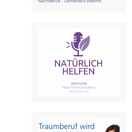
Nachtkerze - Oenothera biennis