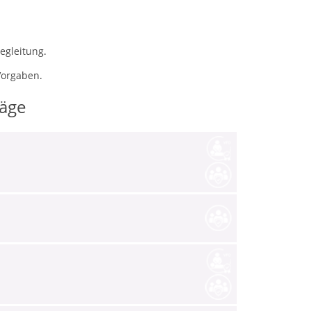
egleitung.
Vorgaben.
räge