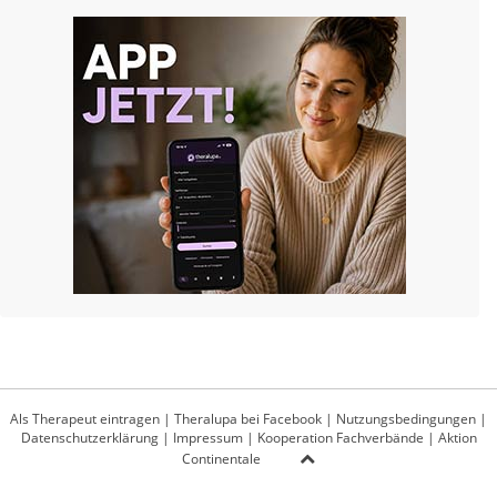
Als Therapeut eintragen
|
Theralupa bei Facebook
|
Nutzungsbedingungen
|
Datenschutzerklärung
|
Impressum
|
Kooperation Fachverbände
|
Aktion
Continentale