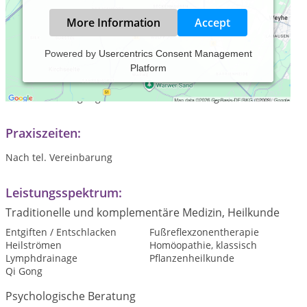
More Information
Accept
Powered by
Usercentrics Consent Management
Platform
Das moderne Leben ist geprägt von der Schnelllebigkeit in
Beruf u. Alltag. Die Betreuung in meiner Praxis ist bewusst
auf Entschleunigung u. sich Zeit nehmen ausgerichtet.
Praxiszeiten:
Nach tel. Vereinbarung
Leistungsspektrum:
Traditionelle und komplementäre Medizin, Heilkunde
Entgiften / Entschlacken
Fußreflexzonentherapie
Heilströmen
Homöopathie, klassisch
Lymphdrainage
Pflanzenheilkunde
Qi Gong
Psychologische Beratung