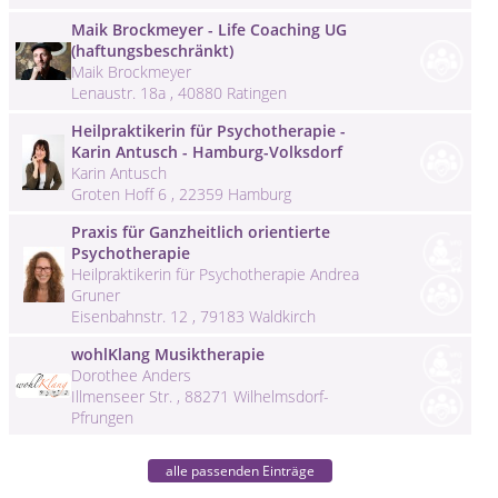
Maik Brockmeyer - Life Coaching UG
(haftungsbeschränkt)
Maik Brockmeyer
Lenaustr. 18a , 40880 Ratingen
Heilpraktikerin für Psychotherapie -
Karin Antusch - Hamburg-Volksdorf
Karin Antusch
Groten Hoff 6 , 22359 Hamburg
Praxis für Ganzheitlich orientierte
Psychotherapie
Heilpraktikerin für Psychotherapie Andrea
Gruner
Eisenbahnstr. 12 , 79183 Waldkirch
wohlKlang Musiktherapie
Dorothee Anders
Illmenseer Str. , 88271 Wilhelmsdorf-
Pfrungen
alle passenden Einträge