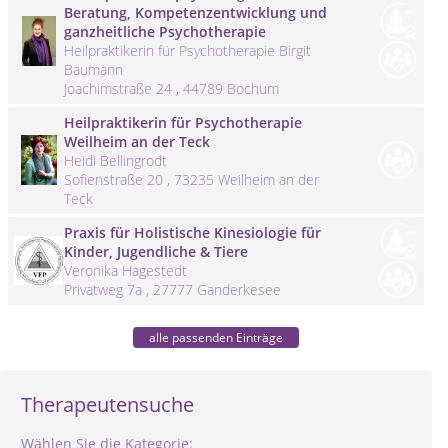
Beratung, Kompetenzentwicklung und
ganzheitliche Psychotherapie
Heilpraktikerin für Psychotherapie Birgit
Baumann
Joachimstraße 24 , 44789 Bochum
Heilpraktikerin für Psychotherapie
Weilheim an der Teck
Heidi Bellingrodt
Sofienstraße 20 , 73235 Weilheim an der
Teck
Praxis für Holistische Kinesiologie für
Kinder, Jugendliche & Tiere
Veronika Hagestedt
Privatweg 7a , 27777 Ganderkesee
alle passenden Einträge
Therapeutensuche
Wählen Sie die Kategorie: