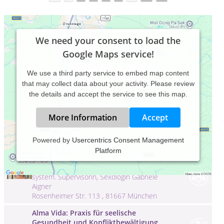
We need your consent to load the
Google Maps service!
We use a third party service to embed map content
that may collect data about your activity. Please review
the details and accept the service to see this map.
More Information
Accept
Aigner Paar- und Sexualtherapie -
Powered by
Usercentrics Consent Management
München
Platform
Paar- und Sexualtherapie, Heilpraktikerin
für Psychotherapie, Sexualberatung,
system. Supervisorin, Sexologin Gabriele
Aigner
Rosenheimer Str. 113 , 81667 München
Alma Vida: Praxis für seelische
Gesundheit und Konfliktbewältigung