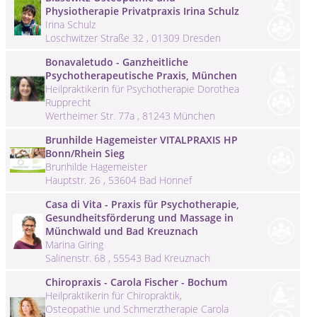
Physiotherapie Privatpraxis Irina Schulz
Irina Schulz
Loschwitzer Straße 32 , 01309 Dresden
Bonavaletudo - Ganzheitliche
Psychotherapeutische Praxis, München
Heilpraktikerin für Psychotherapie Dorothea
Rupprecht
Wertheimer Str. 77a , 81243 München
Brunhilde Hagemeister VITALPRAXIS HP
Bonn/Rhein Sieg
Brunhilde Hagemeister
Hauptstr. 26 , 53604 Bad Honnef
Casa di Vita - Praxis für Psychotherapie,
Gesundheitsförderung und Massage in
Münchwald und Bad Kreuznach
Marina Giring
Salinenstr. 68 , 55543 Bad Kreuznach
Chiropraxis - Carola Fischer - Bochum
Heilpraktikerin für Chiropraktik,
Osteopathie und Schmerztherapie Carola