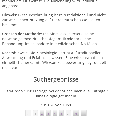
manuellem Muskeltest. Die Anwendung wird individuell
angepasst.
Hinweis:
Diese Beschreibung ist rein redaktionell und nicht
zur werblichen Nutzung auf therapeutischen Webseiten
bestimmt.
Grenzen der Methode:
Die Kinesiologie ersetzt keine
notwendige medizinische Diagnostik oder ärztliche
Behandlung, insbesondere in medizinischen Notfällen.
Rechtshinweis:
Die Kinesiologie beruht auf traditioneller
Anwendung und Erfahrungswissen. Eine wissenschaftlich
einheitlich anerkannte Wirksamkeitsbewertung liegt derzeit
nicht vor.
Suchergebnisse
Es wurden 1450 Einträge bei der Suche nach
alle Einträge /
Kinesiologie
gefunden!
1 bis 20 von 1450
←
1
2
3
4
5
...
73
→