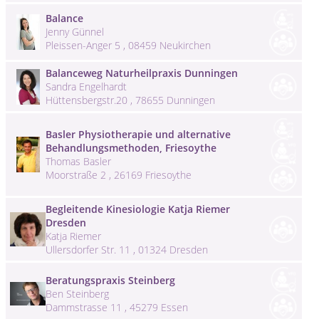
Balance
Jenny Günnel
Pleissen-Anger 5 , 08459 Neukirchen
Balanceweg Naturheilpraxis Dunningen
Sandra Engelhardt
Hüttensbergstr.20 , 78655 Dunningen
Basler Physiotherapie und alternative
Behandlungsmethoden, Friesoythe
Thomas Basler
Moorstraße 2 , 26169 Friesoythe
Begleitende Kinesiologie Katja Riemer
Dresden
Katja Riemer
Ullersdorfer Str. 11 , 01324 Dresden
Beratungspraxis Steinberg
Ben Steinberg
Dammstrasse 11 , 45279 Essen