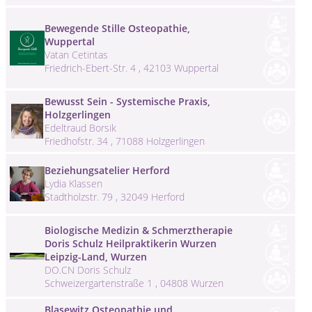
Bewegende Stille Osteopathie,
Wuppertal
Vatan Cetintas
Friedrich-Ebert-Str. 4 , 42103 Wuppertal
Bewusst Sein - Systemische Praxis,
Holzgerlingen
Edeltraud Borsik
Friedhofstr. 34 , 71088 Holzgerlingen
Beziehungsatelier Herford
Lydia Klassen
Stadtholzstr. 79 , 32049 Herford
Biologische Medizin & Schmerztherapie
Doris Schulz Heilpraktikerin Wurzen
Leipzig-Land, Wurzen
DO.CN Doris Schulz
Schweizergartenstraße 1 , 04808 Wurzen
Blasewitz Osteopathie und