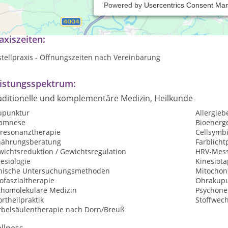
Powered by
Usercentrics Consent Ma
ALPRAXIS Sportmedizin, Stoffwechselregulation, Aestetic (Köln/Bon
axiszeiten:
tellpraxis - Öffnungszeiten nach Vereinbarung
istungsspektrum:
aditionelle und komplementäre Medizin, Heilkunde
upunktur
Allergie
amnese
Bioenerg
oresonanztherapie
Cellsymbi
nährungsberatung
Farblicht
wichtsreduktion / Gewichtsregulation
HRV-Mes
esiologie
Kinesiota
inische Untersuchungsmethoden
Mitochon
ofaszialtherapie
Ohrakupu
thomolekulare Medizin
Psychone
rtheilpraktik
Stoffwec
rbelsäulentherapie nach Dorn/Breuß