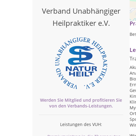
VIT
Verband Unabhängiger
Heilpraktiker e.V.
Pr
Bes
Le
Tr
Ak
An
Bi
Er
Ge
Kin
Werden Sie Mitglied und profitieren Sie
Kl
von den
Verbands-
Leistungen.
My
Or
Spo
Leistungen des VUH:
Wi