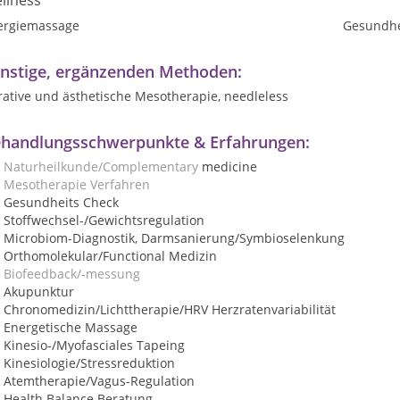
llness
ergiemassage
Gesundhe
nstige, ergänzenden Methoden:
rative und ästhetische Mesotherapie, needleless
handlungsschwerpunkte & Erfahrungen:
Naturheilkunde/Complementary
medicine
Mesotherapie
Verfahren
Gesundheits Check
Stoffwechsel-/Gewichtsregulation
Microbiom-Diagnostik, Darmsanierung/Symbioselenkung
Orthomolekular/Functional Medizin
Biofeedback/-messung
Akupunktur
Chronomedizin/
Lichttherapie/
HRV Herzratenvariabilität
Energetische Massage
Kinesio-/Myofasciales Tapeing
Kinesiologie/Stressreduktion
Atemtherapie/Vagus-Regulation
Health Balance Beratung