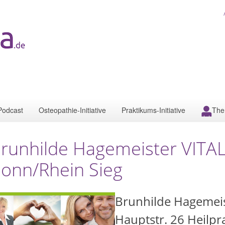
Podcast
Osteopathie-Initiative
Praktikums-Initiative
The
runhilde Hagemeister VITA
onn/Rhein Sieg
Brunhilde Hagemei
Hauptstr. 26 Heilpra