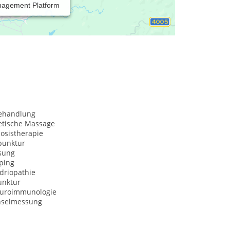
nagement Platform
n)
behandlung
etische Massage
osistherapie
punktur
sung
ping
driopathie
nktur
uroimmunologie
hselmessung