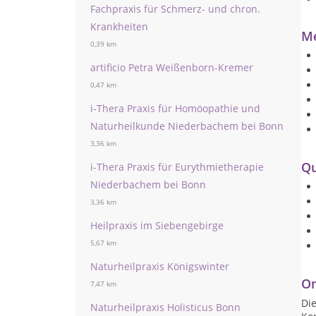
Fachpraxis für Schmerz- und chron.
Krankheiten
Me
0,39 km
artificio Petra Weißenborn-Kremer
0,47 km
i-Thera Praxis für Homöopathie und
Naturheilkunde Niederbachem bei Bonn
3,36 km
Qu
i-Thera Praxis für Eurythmietherapie
Niederbachem bei Bonn
3,36 km
Heilpraxis im Siebengebirge
5,67 km
Naturheilpraxis Königswinter
On
7,47 km
Die
Naturheilpraxis Holisticus Bonn