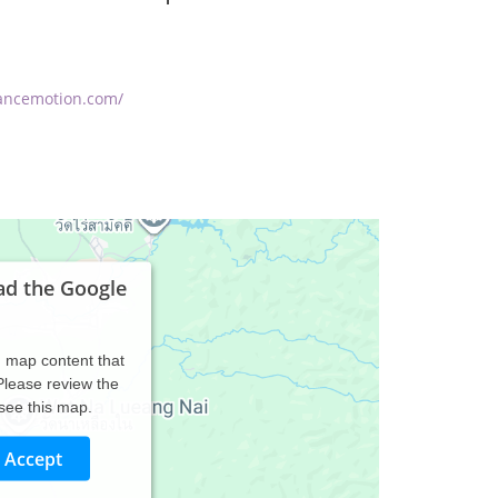
lancemotion.com/
ad the Google
d map content that
 Please review the
 see this map.
Accept