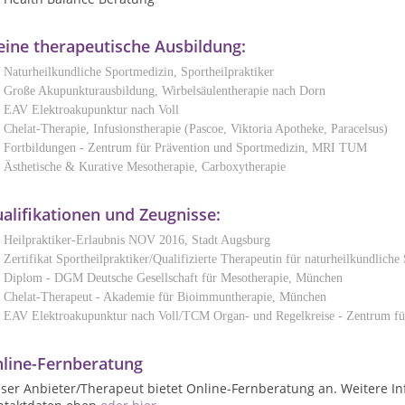
ine therapeutische Ausbildung:
Naturheilkundliche Sportmedizin, Sportheilpraktiker
Große Akupunkturausbildung, Wirbelsäulentherapie nach Dorn
EAV Elektroakupunktur nach Voll
Chelat-Therapie, Infusionstherapie (Pascoe, Viktoria Apotheke, Paracelsus)
Fortbildungen - Zentrum für Prävention und Sportmedizin,
MRI TUM
Ästhetische & Kurative Mesotherapie, Carboxytherapie
alifikationen und Zeugnisse:
Heilpraktiker-Erlaubnis NOV
2016
, Stadt Augsburg
Zertifikat Sportheilpraktiker/
Qualifizierte Therapeutin für naturheilkundlich
Diplom - DGM Deutsche Gesellschaft für Mesotherapie
, München
Chelat-Therapeut - Akademie für Bioimmuntherapie, München
EAV Elektroakupunktur nach Voll/TCM Organ- und Regelkreise -
Zentrum fü
line-Fernberatung
ser Anbieter/Therapeut bietet Online-Fernberatung an. Weitere In