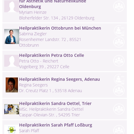
für Ästhetik und Naturheilkunde
Oldenburg
Myriam Heinze
Bloherfelder Str. 134 , 26129 Oldenburg
Heilpraktikerin Ottobrunn bei München
Sabrina Ziegler
Rosenheimer Landstr. 72 , 85521
Ottobrunn
Heilpraktikerin Petra Otto Celle
Petra Otto - Reichert
Vogelberg 39 , 29227 Celle
Heilpraktikerin Regina Seegers, Adenau
Regina Seegers
Dr. Creutz Platz 1 , 53518 Adenau
Heilpraktikerin Sandra Oettel, Trier
MSc. Heilpraktikerin Sandra Oettel
Caspar-Olevian-Str. , 54295 Trier
Heilpraktikerin Sarah Pfaff Loßburg
Sarah Pfaff