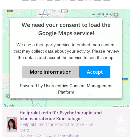
We need your consent to load the
Google Maps service!
We use a third party service to embed map content
that may collect data about your activity. Please review
the details and accept the service to see this map.
More Information
Accept
Heilpraktikerin für Psychotherapie
Powered by
Usercentrics Consent Management
Praxis Seelenstark Flöha
Platform
Annett Weigt
Chemnitzer Straße 12AA , 09557 Flöha
Heilpraktikerin für Psychotherapie und
lebensberatende Kinesiologie
Heilpraktikerin für Psychotherapie Elke
Merz
Waldstr. 22 , 56410 Montabaur