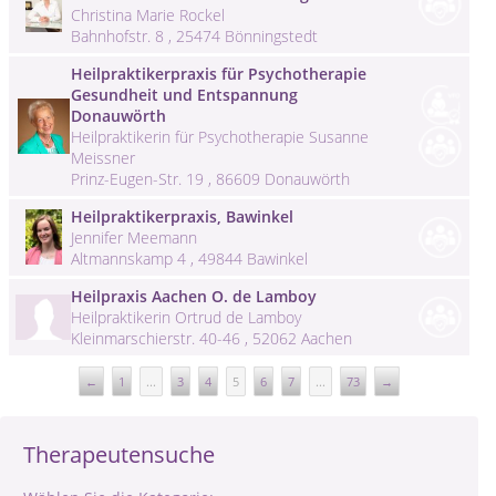
Christina Marie Rockel
Bahnhofstr. 8 , 25474 Bönningstedt
Heilpraktikerpraxis für Psychotherapie
Gesundheit und Entspannung
Donauwörth
Heilpraktikerin für Psychotherapie Susanne
Meissner
Prinz-Eugen-Str. 19 , 86609 Donauwörth
Heilpraktikerpraxis, Bawinkel
Jennifer Meemann
Altmannskamp 4 , 49844 Bawinkel
Heilpraxis Aachen O. de Lamboy
Heilpraktikerin Ortrud de Lamboy
Kleinmarschierstr. 40-46 , 52062 Aachen
←
1
...
3
4
5
6
7
...
73
→
Therapeutensuche