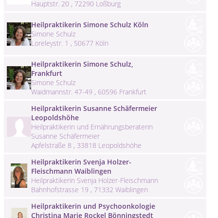
Hauptstr. 20 , 72290 Loßburg
Heilpraktikerin Simone Schulz Köln
Simone Schulz
Loreleystr. 1 , 50677 Köln
Heilpraktikerin Simone Schulz,
Frankfurt
Simone Schulz
Waidmannstr. 47-49 , 60596 Frankfurt
Heilpraktikerin Susanne Schäfermeier
Leopoldshöhe
Heilpraktikerin und Ernährungsberaterin
Susanne Schäfermeier
Apfelstraße 8 , 33818 Leopoldshöhe
Heilpraktikerin Svenja Holzer-
Fleischmann Waiblingen
Heilpraktikerin Svenja Holzer-Fleischmann
Bahnhofstrasse 19 , 71332 Waiblingen
Heilpraktikerin und Psychoonkologie
Christina Marie Rockel Bönningstedt