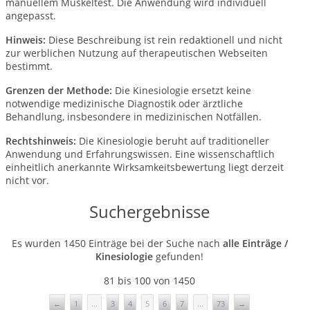
manuellem Muskeltest. Die Anwendung wird individuell
angepasst.
Hinweis:
Diese Beschreibung ist rein redaktionell und nicht
zur werblichen Nutzung auf therapeutischen Webseiten
bestimmt.
Grenzen der Methode:
Die Kinesiologie ersetzt keine
notwendige medizinische Diagnostik oder ärztliche
Behandlung, insbesondere in medizinischen Notfällen.
Rechtshinweis:
Die Kinesiologie beruht auf traditioneller
Anwendung und Erfahrungswissen. Eine wissenschaftlich
einheitlich anerkannte Wirksamkeitsbewertung liegt derzeit
nicht vor.
Suchergebnisse
Es wurden 1450 Einträge bei der Suche nach
alle Einträge /
Kinesiologie
gefunden!
81 bis 100 von 1450
←
1
...
3
4
5
6
7
...
73
→