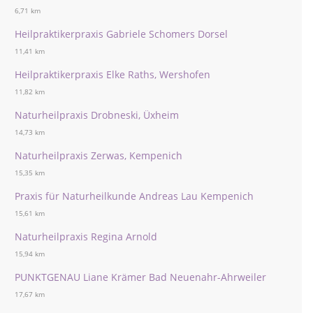
6,71 km
Heilpraktikerpraxis Gabriele Schomers Dorsel
11,41 km
Heilpraktikerpraxis Elke Raths, Wershofen
11,82 km
Naturheilpraxis Drobneski, Üxheim
14,73 km
Naturheilpraxis Zerwas, Kempenich
15,35 km
Praxis für Naturheilkunde Andreas Lau Kempenich
15,61 km
Naturheilpraxis Regina Arnold
15,94 km
PUNKTGENAU Liane Krämer Bad Neuenahr-Ahrweiler
17,67 km