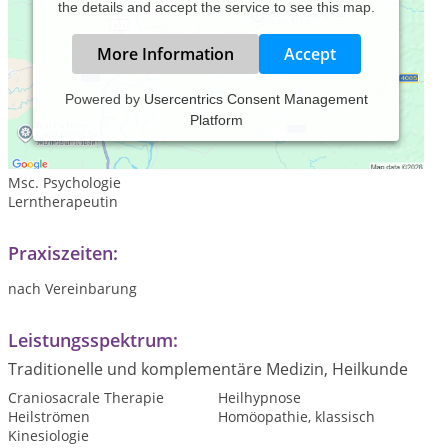
the details and accept the service to see this map.
More Information
Accept
Powered by
Usercentrics Consent Management
Platform
58 Jahre alt
seit über 20 Jahren Erfahrung in Jin Shin Jyutzu und anderen
Verfahren
Msc. Psychologie
Lerntherapeutin
Praxiszeiten:
nach Vereinbarung
Leistungsspektrum:
Traditionelle und komplementäre Medizin, Heilkunde
Craniosacrale Therapie
Heilhypnose
Heilströmen
Homöopathie, klassisch
Kinesiologie