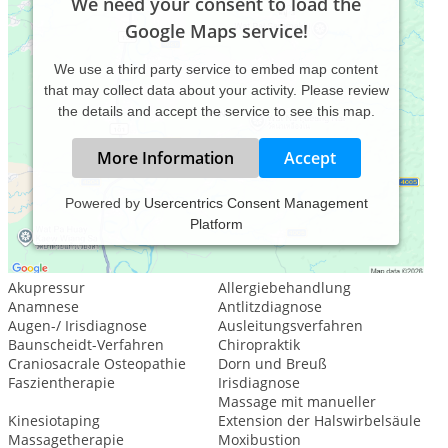
We need your consent to load the
Google Maps service!
We use a third party service to embed map content
that may collect data about your activity. Please review
the details and accept the service to see this map.
More Information
Accept
Powered by
Usercentrics Consent Management
Platform
Leistungsspektrum:
Traditionelle und komplementäre Medizin, Heilkunde
Akupressur
Allergiebehandlung
Anamnese
Antlitzdiagnose
Augen-/ Irisdiagnose
Ausleitungsverfahren
Baunscheidt-Verfahren
Chiropraktik
Craniosacrale Osteopathie
Dorn und Breuß
Faszientherapie
Irisdiagnose
Massage mit manueller
Kinesiotaping
Extension der Halswirbelsäule
Massagetherapie
Moxibustion