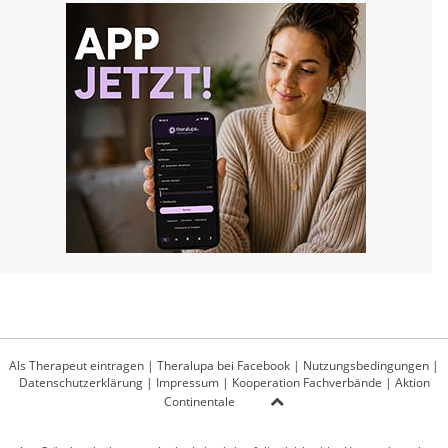
Als Therapeut eintragen
|
Theralupa bei Facebook
|
Nutzungsbedingungen
|
Datenschutzerklärung
|
Impressum
|
Kooperation Fachverbände
|
Aktion
Continentale