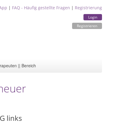
App
|
FAQ - Häufig gestellte Fragen
|
Registrierung
Login
Registrieren
rapeuten || Bereich
nheuer
G links