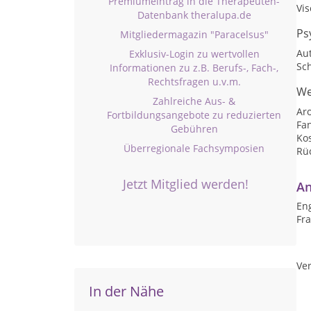
Premiumeintrag in die Therapeuten-
Vis
Datenbank theralupa.de
Ps
Mitgliedermagazin "Paracelsus"
Au
Exklusiv-Login zu wertvollen
Sc
Informationen zu z.B. Berufs-, Fach-,
Rechtsfragen u.v.m.
We
Zahlreiche Aus- &
Ar
Fortbildungsangebote zu reduzierten
Fa
Gebühren
Ko
Überregionale Fachsymposien
Rü
Jetzt Mitglied werden!
An
Eng
Fr
Ver
In der Nähe