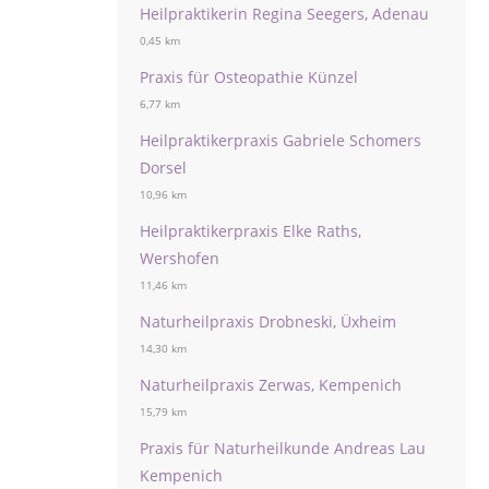
Heilpraktikerin Regina Seegers, Adenau
0,45 km
Praxis für Osteopathie Künzel
6,77 km
Heilpraktikerpraxis Gabriele Schomers
Dorsel
10,96 km
Heilpraktikerpraxis Elke Raths,
Wershofen
11,46 km
Naturheilpraxis Drobneski, Üxheim
14,30 km
Naturheilpraxis Zerwas, Kempenich
15,79 km
Praxis für Naturheilkunde Andreas Lau
Kempenich