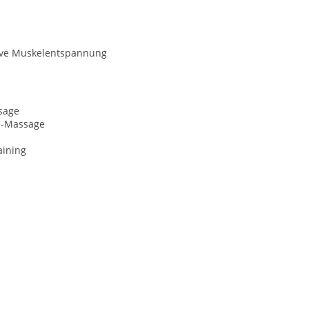
ive Muskelentspannung
sage
e-Massage
aining