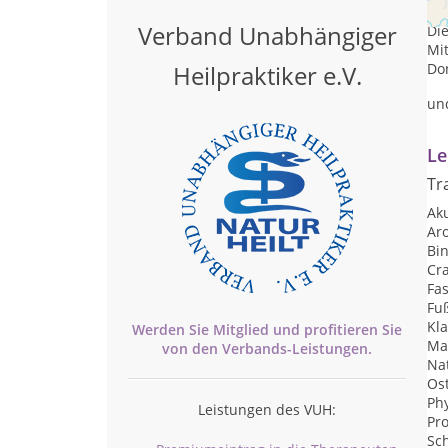
Mon
Verband Unabhängiger
Die
Mit
Heilpraktiker e.V.
Don
un
Le
Tr
Ak
Ar
Bi
Cr
Fa
Fu
Kl
Werden Sie Mitglied und profitieren Sie
Ma
von den
Verbands-
Leistungen.
Na
Os
Ph
Leistungen des VUH:
Pr
Sc