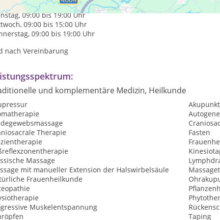
tag, 12:00 bis 19:00 Uhr
nstag, 09:00 bis 19:00 Uhr
twoch, 09:00 bis 15:00 Uhr
nerstag, 09:00 bis 19:00 Uhr
d nach Vereinbarung
istungsspektrum:
aditionelle und komplementäre Medizin, Heilkunde
upressur
Akupunkt
omatherapie
Autogene
ndegewebsmassage
Craniosa
aniosacrale Therapie
Fasten
szientherapie
Frauenhe
ßreflexzonentherapie
Kinesiota
assische Massage
Lymphdr
ssage mit manueller Extension der Halswirbelsäule
Massaget
türliche Frauenheilkunde
Ohrakupu
teopathie
Pflanzen
ysiotherapie
Phytothe
ogressive Muskelentspannung
Rückensc
hröpfen
Taping