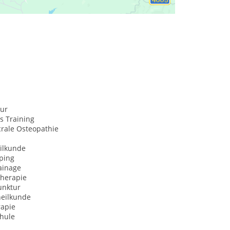
ur
s Training
crale Osteopathie
ilkunde
ping
ainage
herapie
nktur
heilkunde
rapie
hule