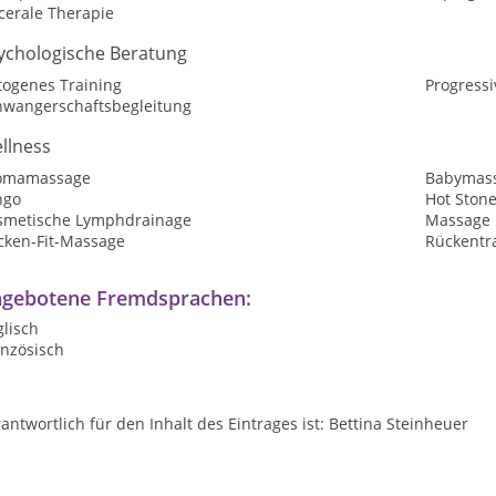
cerale Therapie
ychologische Beratung
togenes Training
Progress
hwangerschaftsbegleitung
llness
omamassage
Babymas
ngo
Hot Ston
smetische Lymphdrainage
Massage
cken-Fit-Massage
Rückentr
gebotene Fremdsprachen:
lisch
anzösisch
antwortlich für den Inhalt des Eintrages ist: Bettina Steinheuer