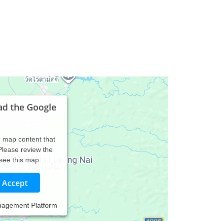
ad the Google
d map content that
 Please review the
 see this map.
Accept
nagement Platform