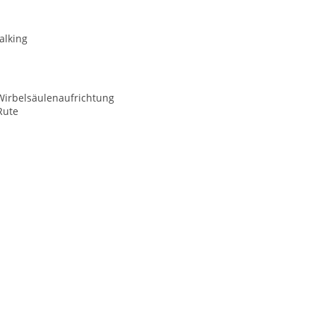
alking
Wirbelsäulenaufrichtung
Rute