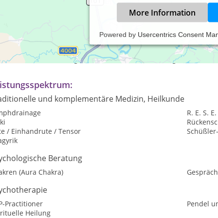
More Information
Powered by
Usercentrics Consent Ma
axiszeiten:
rmine nur nach vorheriger telefonischer Vereinbarung.
istungsspektrum:
aditionelle und komplementäre Medizin, Heilkunde
mphdrainage
R. E. S. E.
ki
Rückensc
e / Einhandrute / Tensor
Schüßler
agyrik
ychologische Beratung
akren (Aura Chakra)
Gespräch
ychotherapie
-Practitioner
Pendel u
rituelle Heilung