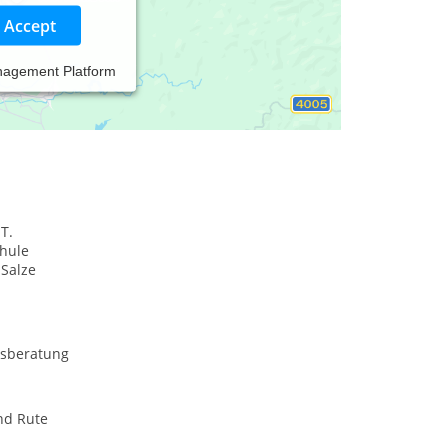
Accept
nagement Platform
 T.
hule
-Salze
sberatung
nd Rute