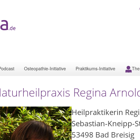
Podcast
Osteopathie-Initiative
Praktikums-Initiative
The
aturheilpraxis Regina Arnol
Heilpraktikerin Reg
Sebastian-Kneipp-S
53498
Bad Breisig