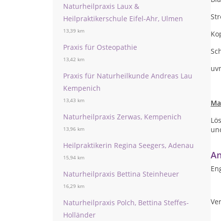
Naturheilpraxis Laux &
St
Heilpraktikerschule Eifel-Ahr, Ulmen
13,39 km
Ko
Praxis für Osteopathie
Sc
13,42 km
uv
Praxis für Naturheilkunde Andreas Lau
Kempenich
13,43 km
Ma
Naturheilpraxis Zerwas, Kempenich
Lös
und
13,96 km
Heilpraktikerin Regina Seegers, Adenau
An
15,94 km
Eng
Naturheilpraxis Bettina Steinheuer
16,29 km
Ver
Naturheilpraxis Polch, Bettina Steffes-
Holländer