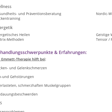
llness
sundheits- und Präventionsberatung
Nordic-W
ckentraining
ergetik
ergetisches Heilen
Geistige 
trix-Methoden
Tensor / 
handlungsschwerpunkte & Erfahrungen:
 Emmett-Therapie hilft bei
:
cken- und Gelenkschmerzen
h-und Gehstörungen
erlasteten, schmerzhaften Muskelgruppen
rdauungsbeschwerden
S
asenproblemen