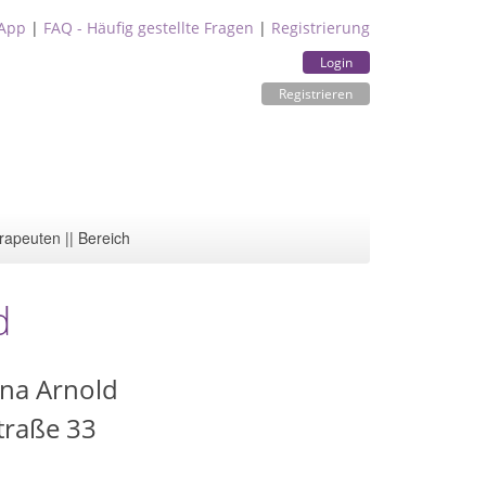
App
|
FAQ - Häufig gestellte Fragen
|
Registrierung
Login
Registrieren
rapeuten || Bereich
d
ina Arnold
traße 33