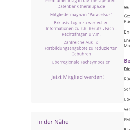
Premiumeintrag in die Therapeuten-
Datenbank theralupa.de
We
Mitgliedermagazin "Paracelsus"
Ge
Rü
Exklusiv-Login zu wertvollen
Informationen zu z.B. Berufs-, Fach-,
En
Rechtsfragen u.v.m.
En
Zahlreiche Aus- &
Ma
Fortbildungsangebote zu reduzierten
Gebühren
Be
Überregionale Fachsymposien
Die
Jetzt Mitglied werden!
Rü
Se
üb
Ve
PM
In der Nähe
Bl