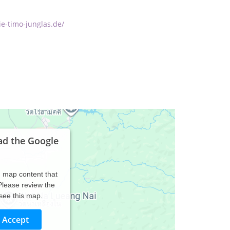
e-timo-junglas.de/
ad the Google
d map content that
 Please review the
 see this map.
Accept