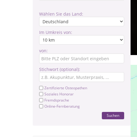
Wählen Sie das Land:
Im Umkreis von:
von:
Stichwort (optional):
Zertifizierte Osteopathen
Soziales Honorar
Fremdsprache
Online-Fernberatung
Suchen