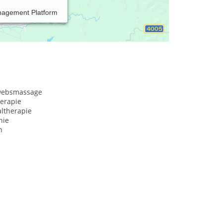
nagement Platform
websmassage
herapie
ltherapie
hie
n