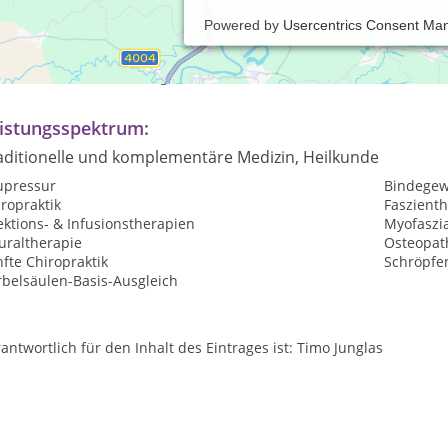
Powered by
Usercentrics Consent Ma
axiszeiten:
rmine nach Vereinbarung
istungsspektrum:
aditionelle und komplementäre Medizin, Heilkunde
upressur
Bindege
ropraktik
Faszient
ektions- & Infusionstherapien
Myofaszia
uraltherapie
Osteopat
fte Chiropraktik
Schröpfe
rbelsäulen-Basis-Ausgleich
antwortlich für den Inhalt des Eintrages ist: Timo Junglas