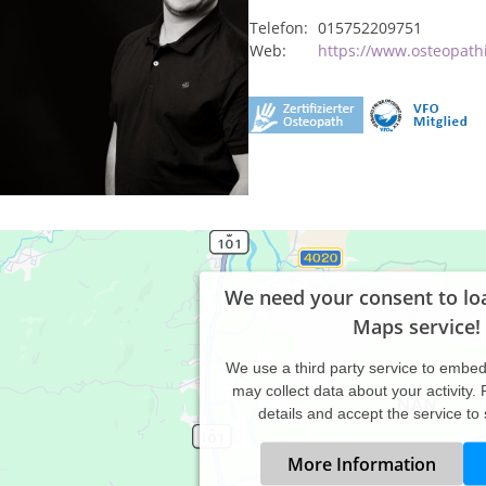
Telefon:
015752209751
Web:
https://www.osteopathi
We need your consent to lo
Maps service!
We use a third party service to embe
may collect data about your activity.
details and accept the service to
More Information