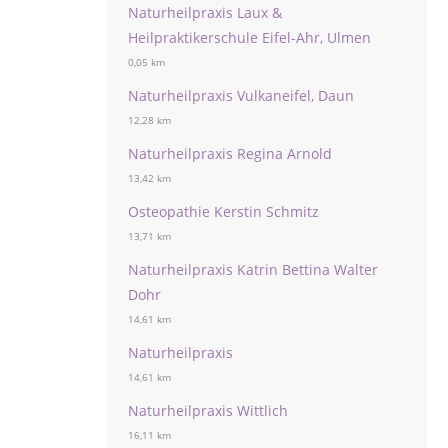
Naturheilpraxis Laux &
Heilpraktikerschule Eifel-Ahr, Ulmen
0,05 km
Naturheilpraxis Vulkaneifel, Daun
12,28 km
Naturheilpraxis Regina Arnold
13,42 km
Osteopathie Kerstin Schmitz
13,71 km
Naturheilpraxis Katrin Bettina Walter
Dohr
14,61 km
Naturheilpraxis
14,61 km
Naturheilpraxis Wittlich
16,11 km