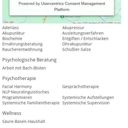
Powered by
Usercentrics Consent Management
Platform
Leistungsspektrum:
Traditionelle und komplementäre Medizin, Heilkunde
Aderlass
Akupressur
Akupunktur
Ausleitungsverfahren
Biochemie
Entgiften / Entschlacken
Ernährungsberatung
Ohrakupunktur
Raucherentwöhnung
Schüßler-Salze
Psychologische Beratung
Arbeit mit Bach-Blüten
Psychotherapie
Facial Harmony
Gesprächstherapie
NLP Neurolinguistisches
Programmieren
Systemische Aufstellungen
Systemische Familientherapie
Systemische Supervision
Wellness
Säure-Basen-Haushalt