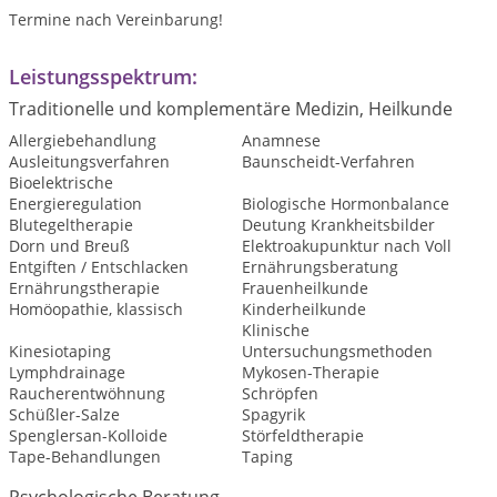
Termine nach Vereinbarung!
Leistungsspektrum:
Traditionelle und komplementäre Medizin, Heilkunde
Allergiebehandlung
Anamnese
Ausleitungsverfahren
Baunscheidt-Verfahren
Bioelektrische
Energieregulation
Biologische Hormonbalance
Blutegeltherapie
Deutung Krankheitsbilder
Dorn und Breuß
Elektroakupunktur nach Voll
Entgiften / Entschlacken
Ernährungsberatung
Ernährungstherapie
Frauenheilkunde
Homöopathie, klassisch
Kinderheilkunde
Klinische
Kinesiotaping
Untersuchungsmethoden
Lymphdrainage
Mykosen-Therapie
Raucherentwöhnung
Schröpfen
Schüßler-Salze
Spagyrik
Spenglersan-Kolloide
Störfeldtherapie
Tape-Behandlungen
Taping