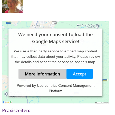
We need your consent to load the
Google Maps service!
We use a third party service to embed map content
that may collect data about your activity. Please review
the details and accept the service to see this map.
More Information
Accept
Powered by
Usercentrics Consent Management
Platform
Naturheilpraxis Drobneski - hier zählt der Mensch. Ich
nehme mir für Sie Zeit.
Praxiszeiten: