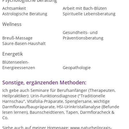
Psychologische Beratung
Achtsamkeit
Arbeit mit Bach-Blüten
Astrologische Beratung
Spirituelle Lebensberatung
Wellness
Gesundheits- und
Breuß-Massage
Präventionsberatung
Säure-Basen-Haushalt
Energetik
Blütenseelen-
Energieessenzen
Geopathologie
Sonstige, ergänzenden Methoden:
Ich gebe auch Seminare für Berufsanfänger (Therapeuten,
Heilpraktiker): Urin-Funktionsdiagnose ("Traditionelle
Harnschau", Vitafolia-Präparate, Spenglersane, wichtige
Darmfloraaufbaupräparate, HSI-Urinkristallanalyse (Befunde
lesen lernen), Baunscheidtieren, Tapen, Darmfloracheck &
Co.
Siehe auch auf meiner Homepage: www.naturheilpraxis-