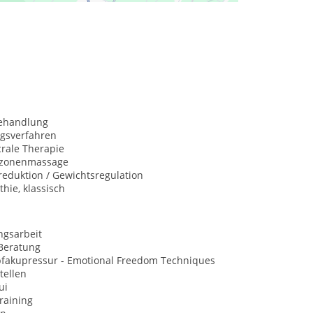
behandlung
ngsverfahren
rale Therapie
xzonenmassage
eduktion / Gewichtsregulation
hie, klassisch
ngsarbeit
Beratung
opfakupressur - Emotional Freedom Techniques
tellen
ui
raining