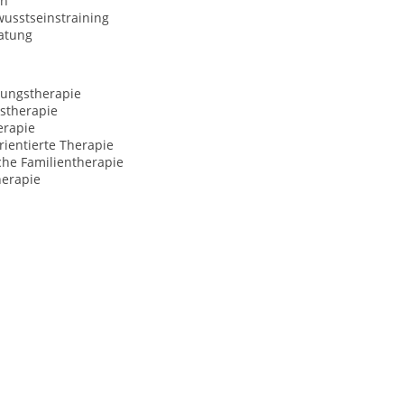
on
usstseinstraining
atung
ungstherapie
stherapie
erapie
ientierte Therapie
che Familientherapie
erapie