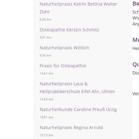
Be
Naturheilpraxis Katrin Bettina Walter
Dohr
Sc
Wi
0,00 km
Än
Osteopathie Kerstin Schmitz
9,01 km
Me
Naturheilpraxis Wittlich
He
9,56 km
Qu
Praxis für Osteopathie
Do
14,61 km
Naturheilpraxis Laux &
Heilpraktikerschule Eifel-Ahr, Ulmen
Ver
14,65 km
Naturheilkunde Caroline Preuß Ürzig
18,81 km
Naturheilpraxis Regina Arnold
19,12 km