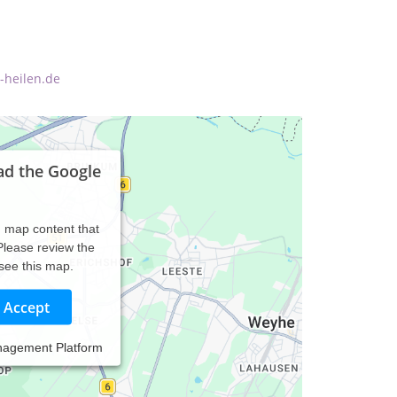
-heilen.de
ad the Google
d map content that
 Please review the
 see this map.
Accept
nagement Platform
e in meiner Praxis Therapien unterschiedlichster
f den jeweiligen Patienten abgestimmt werden.