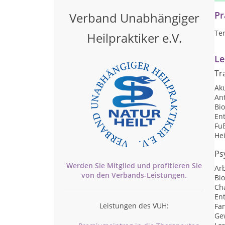
Pr
Verband Unabhängiger
Te
Heilpraktiker e.V.
Le
Tr
Ak
Ant
Bi
Ent
Fu
He
Ps
Werden Sie Mitglied und profitieren Sie
Arb
von den
Verbands-
Leistungen.
Bi
Ch
En
Leistungen des VUH:
Fam
Ge