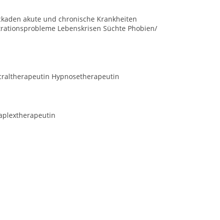
ckaden akute und chronische Krankheiten
ationsprobleme Lebenskrisen Süchte Phobien/
acraltherapeutin Hypnosetherapeutin
aplextherapeutin