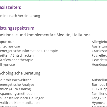
axiszeiten:
rmine nach Vereinbarung
istungsspektrum:
aditionelle und komplementäre Medizin, Heilkunde
upunktur
Allergie
litzdiagnose
Ausleitu
oenergetische Informations-Therapie
Craniosac
giften / Entschlacken
Fußrefle
ßreflexzonentherapie
Gewichtsr
ilhypnose
Homöopat
ychologische Beratung
eit mit Bach-Blüten
Aufstellu
oenergetische Analyse
Burnout-
akren (Aura Chakra)
EFT - Kl
tspannungsmethoden
Familiens
ilienstellen nach Hellinger
Feng - Sh
waltfreie Kommunikation
Hypnoset