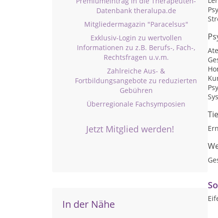
Le
Premiumeintrag in die Therapeuten-
Ps
Datenbank theralupa.de
St
Mitgliedermagazin "Paracelsus"
Ps
Exklusiv-Login zu wertvollen
Informationen zu z.B. Berufs-, Fach-,
At
Rechtsfragen u.v.m.
Ge
Ho
Zahlreiche Aus- &
Kur
Fortbildungsangebote zu reduzierten
Ps
Gebühren
Sy
Überregionale Fachsymposien
Ti
Jetzt Mitglied werden!
Er
We
Ge
So
Ei
In der Nähe