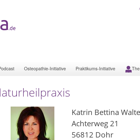
Podcast
Osteopathie-Initiative
Praktikums-Initiative
The
aturheilpraxis
Katrin Bettina Walt
Achterweg 21
56812
Dohr