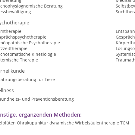
rnberatung
Meditati
ychophysiognomische Beratung
Selbstbew
ressbewältigung
Suchtber
ychotherapie
emtherapie
Entspann
sprächspsychotherapie
Gespräch
möopathische Psychotherapie
Körperth
zzeittherapie
Lösungsor
ychosomatische Kinesiologie
Systemis
stemische Therapie
Traumath
erheilkunde
nährungsberatung für Tiere
llness
sundheits- und Präventionsberatung
nstige, ergänzenden Methoden:
felblüten Ohrakupunktur dynamische Wirbelsäulentherapie TCM