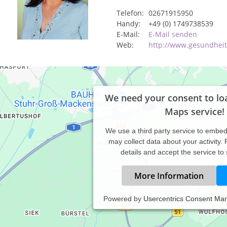
Telefon:
02671915950
Handy:
+49 (0) 1749738539
E-Mail:
E-Mail senden
Web:
http://www.gesundheit
We need your consent to lo
Maps service!
We use a third party service to embe
may collect data about your activity.
details and accept the service to
More Information
Powered by
Usercentrics Consent Ma
per - Bewußtheit - Wohlgefühl Ganzheitliche Therapien Ich verein
ätze zu einem ganzheitlichen Therapiekonzept, die individuell au