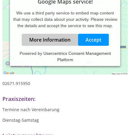
Google Maps service!
We use a third party service to embed map content
that may collect data about your activity. Please review
the details and accept the service to see this map.
More Information
Accept
Powered by
Usercentrics Consent Management
Platform
Bitte informieren Sie sich im Detail auf meiner Homepage :
www.gesundheit-heilen.de
oder rufen mich bei Fragen gerne
an unter :
02671.915950
Praxiszeiten:
Termine nach Vereinbarung
Dienstag-Samstag