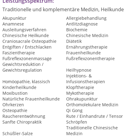
Leistungsspektrum:
Traditionelle und komplementäre Medizin, Heilkunde
Akupunktur
Allergiebehandlung
Anamnese
Antlitzdiagnose
Ausleitungsverfahren
Biochemie
Chinesische Heilkunde
Chinesische Medizin
Craniosacrale Osteopathie
Diätetik
Entgiften / Entschlacken
Ernährungstherapie
Faszientherapie
Frauenheilkunde
Fußreflexzonenmassage
Fußreflexzonentherapie
Gewichtsreduktion /
Gewichtsregulation
Heilhypnose
Injektions- &
Homöopathie, klassisch
Infusionstherapien
Kinderheilkunde
Klopftherapie
Moxibustion
Mykotherapie
Natürliche Frauenheilkunde
Ohrakupunktur
Ohrkerzen
Orthomolekulare Medizin
Osteopathie
Qi Gong
Raucherentwöhnung
Rute / Einhandrute / Tensor
Sanfte Chiropraktik
Schröpfen
Traditionelle Chinesische
Schüßler-Salze
Medizin