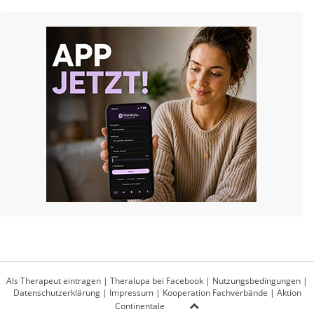
Als Therapeut eintragen
|
Theralupa bei Facebook
|
Nutzungsbedingungen
|
Datenschutzerklärung
|
Impressum
|
Kooperation Fachverbände
|
Aktion
Continentale