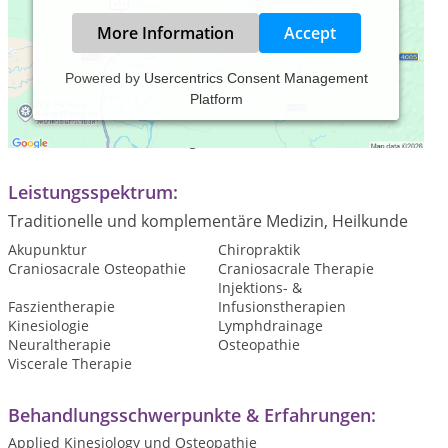
More Information
Accept
Powered by
Usercentrics Consent Management
Platform
Praxiszeiten:
Termine nach Vereinbarung!
Leistungsspektrum:
Traditionelle und komplementäre Medizin, Heilkunde
Akupunktur
Chiropraktik
Craniosacrale Osteopathie
Craniosacrale Therapie
Injektions- &
Faszientherapie
Infusionstherapien
Kinesiologie
Lymphdrainage
Neuraltherapie
Osteopathie
Viscerale Therapie
Behandlungsschwerpunkte & Erfahrungen:
Applied Kinesiology und Osteopathie