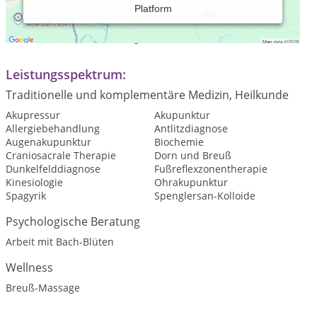
Platform
Praxiszeiten:
Termine nach Vereinbarung
Leistungsspektrum:
Traditionelle und komplementäre Medizin, Heilkunde
Akupressur
Akupunktur
Allergiebehandlung
Antlitzdiagnose
Augenakupunktur
Biochemie
Craniosacrale Therapie
Dorn und Breuß
Dunkelfelddiagnose
Fußreflexzonentherapie
Kinesiologie
Ohrakupunktur
Spagyrik
Spenglersan-Kolloide
Psychologische Beratung
Arbeit mit Bach-Blüten
Wellness
Breuß-Massage