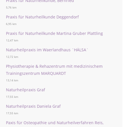
Praxis für Naturheilkunde, Bernried
5,76 km
Praxis für Naturheilkunde Deggendorf
6,95 km
Praxis für Naturheilkunde Martina Gruber Plattling
12,47 km
Naturheilpraxis im Waerlandhaus `HÄLSA´
12,72 km
Physiotherapie & Rehazentrum mit medizinischem
Trainingszentrum MARQUARDT
13,14 km
Naturheilpraxis Graf
17,55 km
Naturheilpraxis Daniela Graf
17,55 km
Paxis für Osteopathie und Naturheilverfahren Reis,