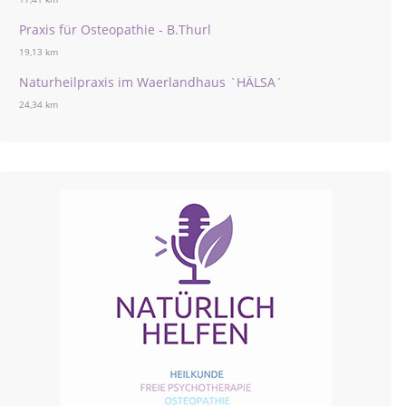
Praxis für Osteopathie - B.Thurl
19,13 km
Naturheilpraxis im Waerlandhaus `HÄLSA´
24,34 km