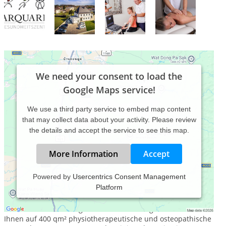
We need your consent to load the
Google Maps service!
We use a third party service to embed map content
that may collect data about your activity. Please review
the details and accept the service to see this map.
More Information
Accept
Powered by
Usercentrics Consent Management
Platform
Herzlich Willkommen in unserer Praxis für Physiotherapie,
Osteopathie, Heilpraktiker für Physiotherapie und
Medizinisches Trainingszentrum in Plattling. Wir bieten
Ihnen auf 400 qm² physiotherapeutische und osteopathische