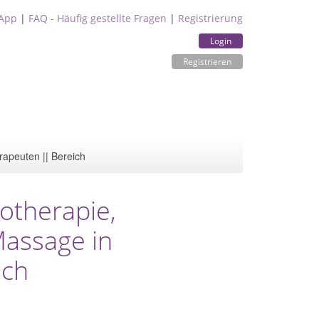
App
|
FAQ - Häufig gestellte Fragen
|
Registrierung
Login
Registrieren
rapeuten || Bereich
hotherapie,
assage in
ach