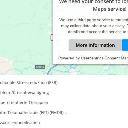
We need your consent to lo
Maps service!
We use a third party service to embe
may collect data about your activity.
details and accept the service to
More Information
Powered by
Usercentrics Consent Ma
erapeutische Arbeit:
tionale Stressreduktion (ESR)
oblem-/Krisenbewältigung
rperorientierte Therapien
fte Traumatherapie (EFT) (EMDR)...
ssourcenmobilisation