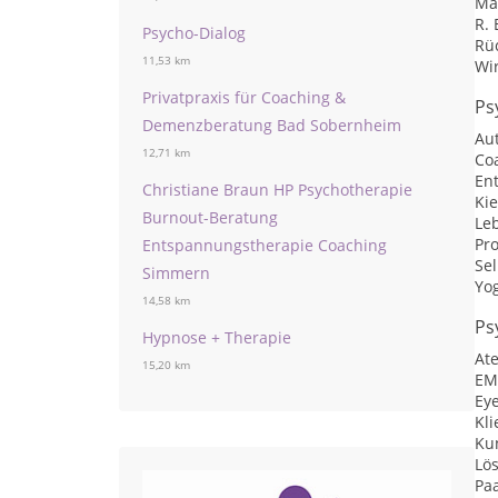
Ma
R. 
Psycho-Dialog
Rü
11,53 km
Wi
Privatpraxis für Coaching &
Ps
Demenzberatung Bad Sobernheim
Au
12,71 km
Co
En
Christiane Braun HP Psychotherapie
Ki
Burnout-Beratung
Le
Pr
Entspannungstherapie Coaching
Se
Simmern
Yo
14,58 km
Ps
Hypnose + Therapie
At
15,20 km
EM
Ey
Kli
Ku
Lö
Pa