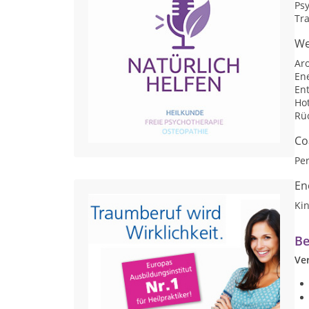
Ps
Tr
We
Ar
En
En
Ho
Rü
Co
Per
En
Kin
Be
Ve