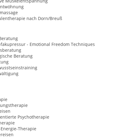
ive Muskelentspannung
entwöhnung
nmassage
ulentherapie nach Dorn/Breuß
Beratung
opfakupressur - Emotional Freedom Techniques
sberatung
gische Beratung
tung
usstseinstraining
wältigung
apie
ungstherapie
eisen
entierte Psychotherapie
herapie
-Energie-Therapie
ereisen