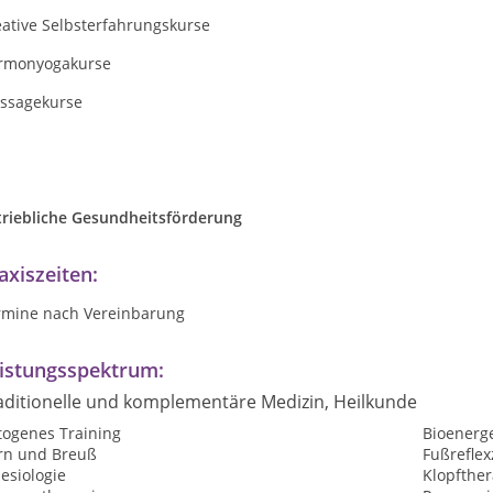
eative Selbsterfahrungskurse
rmonyogakurse
ssagekurse
triebliche Gesundheitsförderung
axiszeiten:
rmine nach Vereinbarung
istungsspektrum:
aditionelle und komplementäre Medizin, Heilkunde
togenes Training
Bioenerg
rn und Breuß
Fußrefle
esiologie
Klopfther