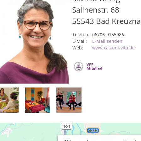
Salinenstr. 68
55543
Bad Kreuzna
Telefon:
06706-9155986
E-Mail:
E-Mail senden
Web:
www.casa-di-vita.de