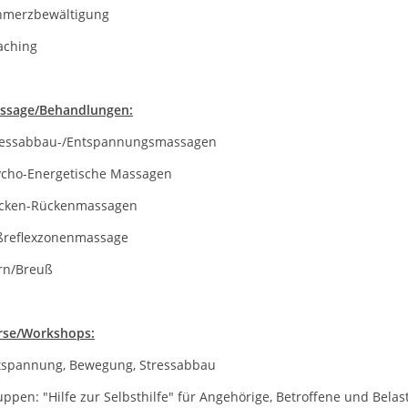
hmerzbewältigung
aching
ssage/Behandlungen:
ressabbau-/Entspannungsmassagen
ycho-Energetische Massagen
cken-Rückenmassagen
ßreflexzonenmassage
rn/Breuß
rse/Workshops:
tspannung, Bewegung, Stressabbau
ppen: "Hilfe zur Selbsthilfe" für Angehörige, Betroffene und Belas