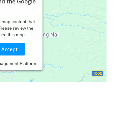
ad the Google
d map content that
 Please review the
 see this map.
Accept
nagement Platform