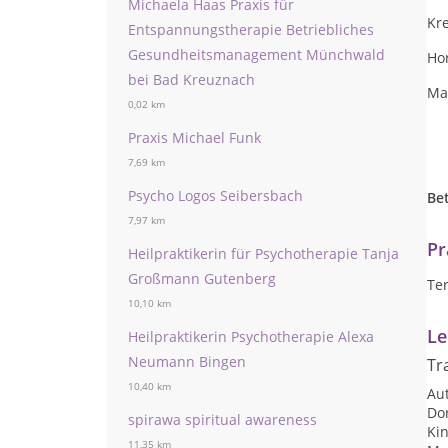
Michaela Haas Praxis für
Kr
Entspannungstherapie Betriebliches
Gesundheitsmanagement Münchwald
Ho
bei Bad Kreuznach
Ma
0,02 km
Praxis Michael Funk
7,69 km
Psycho Logos Seibersbach
Be
7,97 km
Pr
Heilpraktikerin für Psychotherapie Tanja
Großmann Gutenberg
Te
10,10 km
Le
Heilpraktikerin Psychotherapie Alexa
Neumann Bingen
Tr
10,40 km
Au
Do
spirawa spiritual awareness
Kin
11,35 km