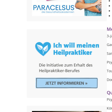
Me
3-
Ga
Sa
Psy
Tou
Do
Qu
Psy
Kö