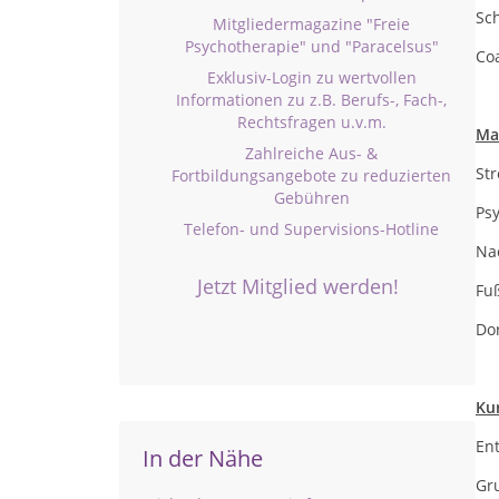
Sc
Mitgliedermagazine "Freie
Psychotherapie" und "Paracelsus"
Co
Exklusiv-Login zu wertvollen
Informationen zu z.B. Berufs-, Fach-,
Rechtsfragen u.v.m.
Ma
Zahlreiche Aus- &
St
Fortbildungsangebote zu reduzierten
Gebühren
Ps
Telefon- und Supervisions-Hotline
Na
Jetzt Mitglied werden!
Fu
Do
Ku
En
In der Nähe
Gru