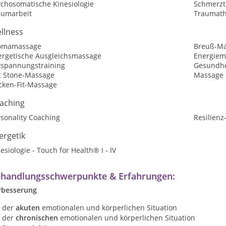
ychosomatische Kinesiologie
Schmerzt
aumarbeit
Traumath
llness
omamassage
Breuß-M
ergetische Ausgleichsmassage
Energiem
tspannungstraining
Gesundhe
t Stone-Massage
Massage
cken-Fit-Massage
aching
sonality Coaching
Resilienz
ergetik
esiologie - Touch for Health® I - IV
handlungsschwerpunkte & Erfahrungen:
rbesserung
der
akuten
emotionalen und körperlichen Situation
der
chronischen
emotionalen und körperlichen Situation