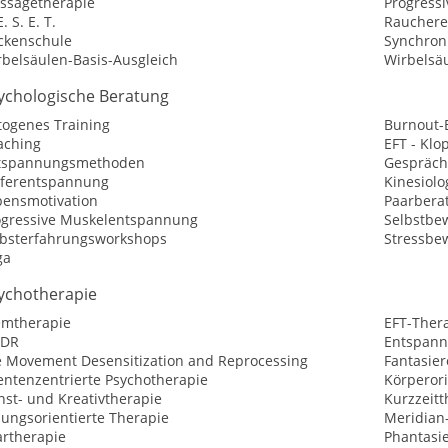
ssagetherapie
Progress
E. S. E. T.
Raucher
ckenschule
Synchro
rbelsäulen-Basis-Ausgleich
Wirbelsä
ychologische Beratung
togenes Training
Burnout-
aching
EFT - Kl
tspannungsmethoden
Gespräch
eferentspannung
Kinesiolo
bensmotivation
Paarbera
ogressive Muskelentspannung
Selbstbew
lbsterfahrungsworkshops
Stressbe
ga
ychotherapie
emtherapie
EFT-Ther
DR
Entspann
e Movement Desensitization and Reprocessing
Fantasier
entenzentrierte Psychotherapie
Körperori
nst- und Kreativtherapie
Kurzzeitt
sungsorientierte Therapie
Meridian
artherapie
Phantasi