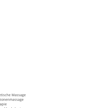
etische Massage
xzonenmassage
apie