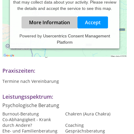
that may collect data about your activity. Please review
the details and accept the service to see this map.
More Information
Accept
Powered by
Usercentrics Consent Management
Platform
Praxis für Psychologische Beratung,
spirituelle Energiearbeit und
Bewusstseinscoaching
Praxiszeiten:
Termine nach Vereinbarung
Leistungsspektrum:
Psychologische Beratung
Burnout-Beratung
Chakren (Aura Chakra)
Co-Abhängigkeit - Krank
durch Andere?
Coaching
Ehe- und Familienberatung
Gesprächsberatung