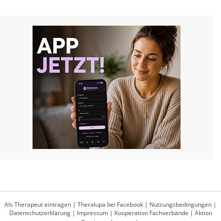
Als Therapeut eintragen
|
Theralupa bei Facebook
|
Nutzungsbedingungen
|
Datenschutzerklärung
|
Impressum
|
Kooperation Fachverbände
|
Aktion