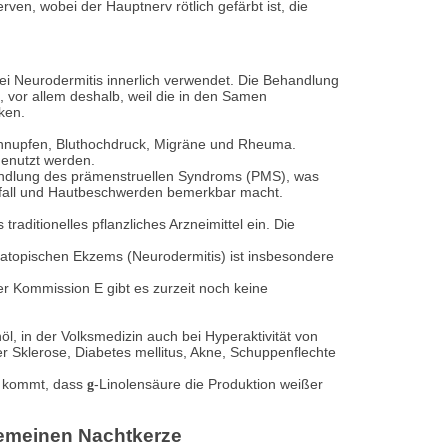
erven, wobei der Hauptnerv rötlich gefärbt ist, die
i Neurodermitis innerlich verwendet. Die Behandlung
 vor allem deshalb, weil die in den Samen
ken.
hnupfen, Bluthochdruck, Migräne und Rheuma.
enutzt werden.
andlung des prämenstruellen Syndroms (PMS), was
hfall und Hautbeschwerden bemerkbar macht.
raditionelles pflanzliches Arzneimittel ein. Die
topischen Ekzems (Neurodermitis) ist insbesondere
r Kommission E gibt es zurzeit noch keine
, in der Volksmedizin auch bei Hyperaktivität von
r Sklerose, Diabetes mellitus, Akne, Schuppenflechte
r kommt, dass
-Linolensäure die Produktion weißer
g
emeinen Nachtkerze