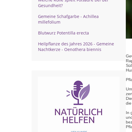
Gesundheit?
Gemeine Schafgarbe - Achillea
millefolium
Blutwurz Potentilla erecta
Heilpflanze des Jahres 2026 - Gemeine
Nachtkerze - Oenothera biennis
Gew
Rap
Süß
Hu
Pfl
Um 
zen
Die
die
In 
und
bez
Pfl