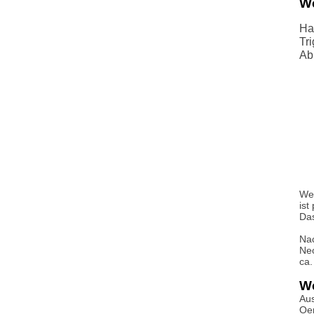
We
Ha
Tr
Abb
Wei
ist
Das
Nac
Neo
ca.
We
Aus
Oe