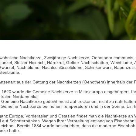
öhnliche Nachtkerze, Zweijährige Nachtkerze, Oenothera communis, O
unzel, Stolzer Heinrich, Härekrut, Gelber Nachtschatten, Weinblume,
wurzel, Nachtblume, Nachtschlüsselblume, Schinkenwurz, Rapunzelsel
stenblume.
anzenart aus der Gattung der Nachtkerzen (Oenothera) innerhalb der
1620 wurde die Gemeine Nachtkerze in Mitteleuropa eingebürgert. Ihre
tralen Nordamerika.
 Gemeine Nachtkerze gedeiht meist auf trockenen, nicht zu nahrhaften
 Gemeine Nachtkerze bei hohen Temperaturen und in der Sonne. Ein ha
ganz Europa, Vorderasien und Ostasien findet man die Nachtkerze an
 auf Schotterbänken. Wegen ihrer Verbreitung entlang von Eisenbahnlin
eichnet. Bereits 1884 wurde beschrieben, dass die moderne Eisenbahn 
anze hatte.