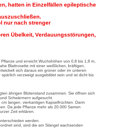
 hatten in Einzelfällen epileptische
auszuschließen.
l nur nach strenger
en Übelkeit, Verdauungsstörungen,
e Pflanze und erreicht Wuchshöhen von 0,8 bis 1,8 m,
he Blattrosette mit einer weißlichen, kräftigen,
entwickelt sich daraus ein grüner oder im unteren
spärlich verzweigt ausgebildet sein und ist dicht bis
gten ährigen Blütenstand zusammen. Sie öffnen sich
n und Schwärmern aufgesucht.
5 cm langen, vierkantigen Kapselfrüchten. Darin
amen. Da jede Pflanze mehr als 20.000 Samen
urzer Zeit erklären.
 unterschieden werden.
geordnet sind, sind die am Stängel wachsenden