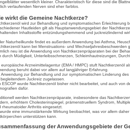
ngelblätter wesentlich kleiner. Charakteristisch für diese sind die Blattn
tlich verlaufenden Nerven sind eher farblos.
e wirkt die Gemeine Nachtkerze?
htkerzenöl wird zur Behandlung und symptomatischen Erleichterung be
schiedener Hautleiden gilt als Hauptanwendungsgebiet der Nachtkerze,
haltenden Inhaltsstoffe entzündungshemmend und juckreizlindernd wir
der Naturheilkunde findet es außerdem Anwendung bei Asthma, Heusc
htkerzenöl kann bei Menstruations- und Wechseljahresbeschwerden g
mlich neu ist die Anwendung von Nachtkerzenpräparaten bei der Beh
h durch Müdigkeit, Unterleibsschmerzen, Schleimhautreizungen, Durc
 europäische Arzneimittelagentur (EMA / HMPC) stuft Nachtkerzenöl als t
endung beruht dabei vor allem auf langjähriger Erfahrung.
 Anwendung zur Behandlung und zur symptomatischen Linderung des a
 begleitendem Juckreiz zugelassen.
 ESCOP wurde Nachtkerzenöl bisher nicht bearbeitet, und auch von de
ografien dafür.
ditionell werden Nachtkerzenpräparate, insbesondere das Nachtkerzenöl
dern, erhöhtem Cholesterinspiegel, prämenstruellem Syndrom, Multiple
 rheumatoider Arthritis eingesetzt.
wurde eine immunstärkende Wirkung beobachtet, was vor allem dahe
tkörperchen unterstützen kann.
usammenfassung der Anwendungsgebiete der G