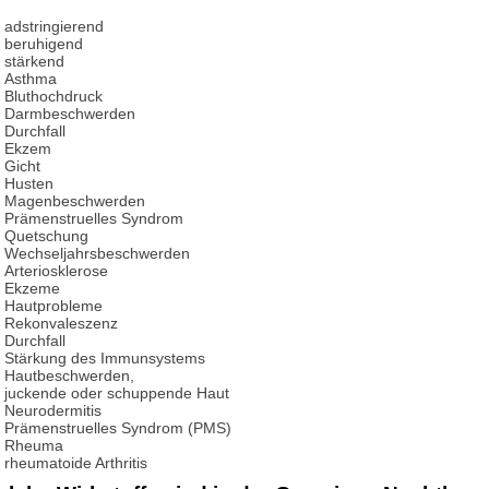
adstringierend
beruhigend
stärkend
Asthma
Bluthochdruck
Darmbeschwerden
Durchfall
Ekzem
Gicht
Husten
Magenbeschwerden
Prämenstruelles Syndrom
Quetschung
Wechseljahrsbeschwerden
Arteriosklerose
Ekzeme
Hautprobleme
Rekonvaleszenz
Durchfall
Stärkung des Immunsystems
Hautbeschwerden,
juckende oder schuppende Haut
Neurodermitis
Prämenstruelles Syndrom (PMS)
Rheuma
rheumatoide Arthritis