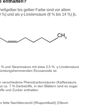
e enthalten?
llgelber bis gelber Farbe sind vor allem
 %) und als γ-Linolensäure (8 % bis 14 %) [s.
0 % und Stearinsäure mit etwa 3,5 %. γ-Linolensäure
ntzündungshemmenden Eicosanoide ist.
in verschiedene Phenolcarbonsäuren (Kaffeesäure,
 ca. 7 % Gerbstoffe, in den Blättern sind es sogar
offe und Zucker enthalten.
s fette Nachtkerzenöl (Rhapontikaöl) (Oleum