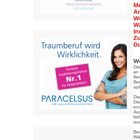
Me
An
We
Wä
In
Zu
Du
Wo
Die
an 
fle
Ber
spä
Die
Die
ers
Aus
bef
aus
Bei
Wäh