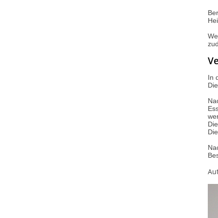
Ber
Hei
Wei
zud
Ve
In 
Die
Nac
Ess
we
Die
Die
Nac
Bes
Aut