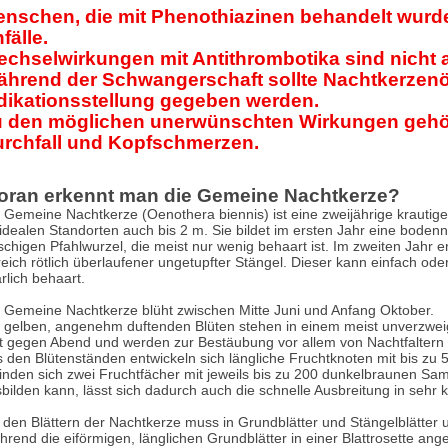
nschen, die mit Phenothiazinen behandelt wurden,
fälle.
chselwirkungen mit Antithrombotika sind nicht 
hrend der Schwangerschaft sollte Nachtkerzenö
dikationsstellung gegeben werden.
 den möglichen unerwünschten Wirkungen gehör
rchfall und Kopfschmerzen.
ran erkennt man die Gemeine Nachtkerze?
 Gemeine Nachtkerze (Oenothera biennis) ist eine zweijährige krautig
idealen Standorten auch bis 2 m. Sie bildet im ersten Jahr eine bodenna
ischigen Pfahlwurzel, die meist nur wenig behaart ist. Im zweiten Jahr 
eich rötlich überlaufener ungetupfter Stängel. Dieser kann einfach oder 
rlich behaart.
 Gemeine Nachtkerze blüht zwischen Mitte Juni und Anfang Oktober.
 gelben, angenehm duftenden Blüten stehen in einem meist unverzwei
t gegen Abend und werden zur Bestäubung vor allem von Nachtfalter
 den Blütenständen entwickeln sich längliche Fruchtknoten mit bis zu 
inden sich zwei Fruchtfächer mit jeweils bis zu 200 dunkelbraunen S
bilden kann, lässt sich dadurch auch die schnelle Ausbreitung in sehr k
 den Blättern der Nachtkerze muss in Grundblätter und Stängelblätter
rend die eiförmigen, länglichen Grundblätter in einer Blattrosette an