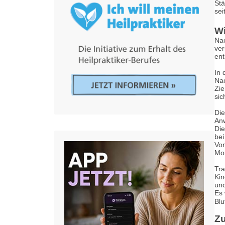
Stä
sei
Wi
Nac
ver
ent
In 
Nac
Zie
sic
Die
Anw
Die
bei
Von
Mon
Tra
Kin
und
Es 
Blu
Z