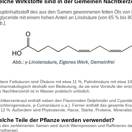
lche Wirkstoffe sind in der Gemeinen Nachtkerz
uptinhaltsstoff des aus den Samen gewonnenen fetten Öls von he
iglyceride mit einem hohen Anteil an Linolsäure (von 65 % bis 80
.].
tere Fettsäuren sind Ölsäure mit etwa 11 %, Palmitinsäure mit etwa 1
 pharmakologisch deshalb von Bedeutung, da sie eine Vorstufe der e
 Nachtkerzenöl ist in Wasser praktisch unlöslich.
htkerzenkraut enthält neben den Flavonoiden Delphinidin und Cyanid
chlorogensäure, p-Cumarsäure u.a.). Ferner enthält das gesamte Kraut
 12 %. Außerdem sind Phytosterole, Harze, Stärke, Proteine, Mineralst
lche Teile der Pflanze werden verwendet?
 den zerkleinerten Samen wird durch Warmpressen und Raffinieren da
notherae).