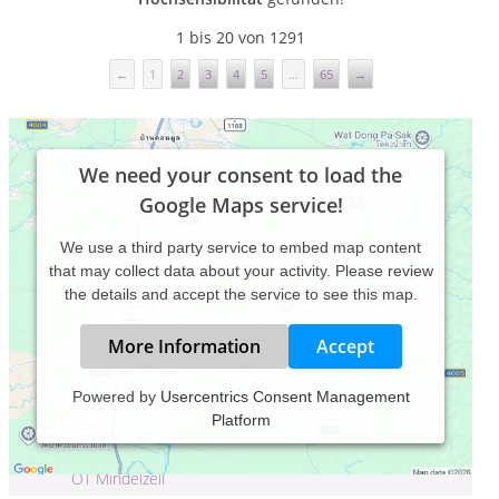
1 bis 20 von 1291
←
1
2
3
4
5
...
65
→
We need your consent to load the
Google Maps service!
We use a third party service to embed map content
that may collect data about your activity. Please review
the details and accept the service to see this map.
More Information
Accept
Praxis für Prävention und
Powered by
Usercentrics Consent Management
therapeutische Begleitung Praeflexion
Platform
Annette Bühler
Heilig - Kreuz - Strasse 6A , 86513 Ursberg
OT Mindelzell