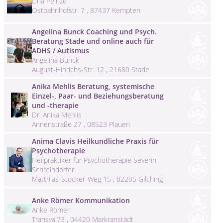
Lina Peinze
Ostbahnhofstr. 7 , 87437 Kempten
Angelina Bunck Coaching und Psych.
Beratung Stade und online auch für
ADHS / Autismus
Angelina Bunck
August-Hinrichs-Str. 12 , 21680 Stade
Anika Mehlis Beratung, systemische
Einzel-, Paar- und Beziehungsberatung
und -therapie
Dr. Anika Mehlis
Annenstraße 27 , 08523 Plauen
Anima Clavis Heilkundliche Praxis für
Psychotherapie
Heilpraktiker für Psychotherapie Severin
Schreindorfer
Matthias-Stocker-Weg 15 , 82205 Gilching
Anke Römer Kommunikation
Anke Römer
Transval73 , 04420 Markranstädt