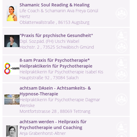
Shamanic Soul Reading & Healing
Life Coach & Schamanin Aiva Freya Gönül
Hertz
Oblatterwallstraße , 86153 Augsburg
"Praxis für psychische Gesundheit"
Dipl. Soz.päd. (FH) Uschi Waibel
Hochstr. 2 , 73525 Schwäbisch Gmünd
8-sam Praxis für Psychotherapie*
Heilpraktikerin für Psychotherapie
Heilpraktikerin für Psychotherapie Isabel Kis
Hauptstraße 92 , 73084 Salach
achtsam DAsein - Achtsamkeits- &
Hypnose-Therapie
Heilpraktikerin für Psychotherapie Dagmar
Wenske
Montfortstrasse 28 , 88069 Tettnang
achtsam werden - Heilpraxis für
Psychotherapie und Coaching
Anja Grabenhorst-Altner