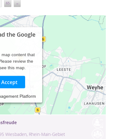
65
→
ad the Google
d map content that
 Please review the
 see this map.
Accept
ölz
nagement Platform
ensfreude
5195 Wiesbaden, Rhein-Main-Gebiet