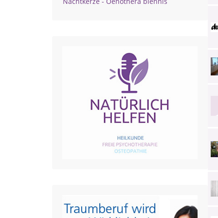
Nachtkerze - Oenothera biennis