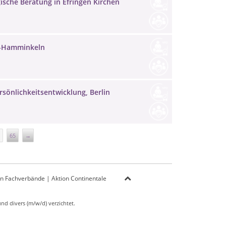
ische Beratung in Efringen Kirchen
el-Hamminkeln
sönlichkeitsentwicklung, Berlin
65
→
on Fachverbände
|
Aktion Continentale
d divers (m/w/d) verzichtet.