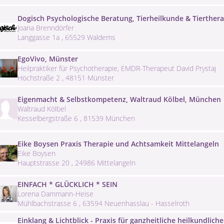
Dogisch Psychologische Beratung, Tierheilkunde & Tierthera
Joana Brenndörfer
Langgasse 1a , 65529 Waldems
EgoVivo, Münster
Heilpraktiker für Psychotherapie, EMDR-Therapeut David Prystaj
Hochstraße 2 , 48151 Münster
Eigenmacht & Selbstkompetenz, Waltraud Kölbel, München
Waltraud Kölbel
Kesselbergstraße 6 , 81539 München
Eike Boysen Praxis Therapie und Achtsamkeit Mittelangeln
Eike Boysen
Hauptstrasse 20 , 24986 Mittelangeln
EINFACH * GLÜCKLICH * SEIN
Lorena Dammann-Heise
Mühlbachstrasse 6 , 63594 Neuenhasslau - Hasselroth
Einklang & Lichtblick - Praxis für ganzheitliche heilkundlic