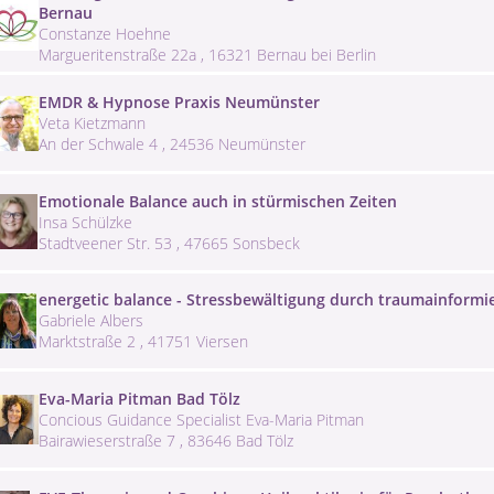
Bernau
Constanze Hoehne
Margueritenstraße 22a , 16321 Bernau bei Berlin
EMDR & Hypnose Praxis Neumünster
Veta Kietzmann
An der Schwale 4 , 24536 Neumünster
Emotionale Balance auch in stürmischen Zeiten
Insa Schülzke
Stadtveener Str. 53 , 47665 Sonsbeck
energetic balance - Stressbewältigung durch traumainformi
Gabriele Albers
Marktstraße 2 , 41751 Viersen
Eva-Maria Pitman Bad Tölz
Concious Guidance Specialist Eva-Maria Pitman
Bairawieserstraße 7 , 83646 Bad Tölz