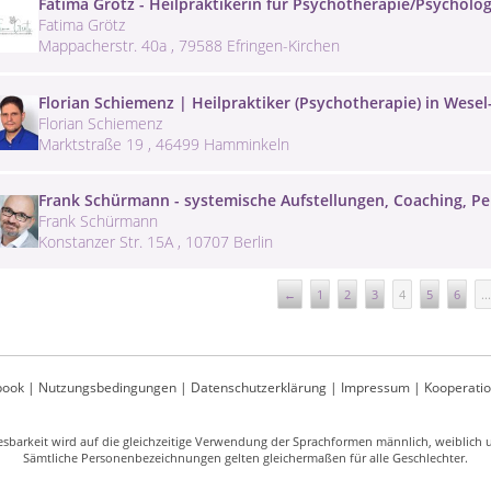
Fatima Grötz - Heilpraktikerin für Psychotherapie/Psycholog
Fatima Grötz
Mappacherstr. 40a , 79588 Efringen-Kirchen
Florian Schiemenz | Heilpraktiker (Psychotherapie) in Wes
Florian Schiemenz
Marktstraße 19 , 46499 Hamminkeln
Frank Schürmann - systemische Aufstellungen, Coaching, Per
Frank Schürmann
Konstanzer Str. 15A , 10707 Berlin
←
1
2
3
4
5
6
...
book
|
Nutzungsbedingungen
|
Datenschutzerklärung
|
Impressum
|
Kooperati
sbarkeit wird auf die gleichzeitige Verwendung der Sprachformen männlich, weiblich un
Sämtliche Personenbezeichnungen gelten gleichermaßen für alle Geschlechter.