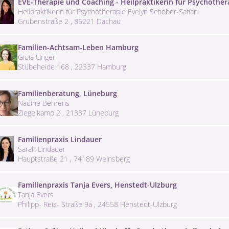
EVE-Therapie und Coaching - Heilpraktikerin für Psychother
Heilpraktikerin für Psychotherapie Evelyn Schober-Safian
Grubenstraße 2 , 85221 Dachau
Familien-Achtsam-Leben Hamburg
Gioia Unger
Stübeheide 168 , 22337 Hamburg
Familienberatung, Lüneburg
Nadine Behrens
Ziegelkamp 2 , 21337 Lüneburg
Familienpraxis Lindauer
Sarah Lindauer
Hauptstraße 21 , 74189 Weinsberg
Familienpraxis Tanja Evers, Henstedt-Ulzburg
Tanja Evers
Philipp- Reis- Straße 9a , 24558 Henstedt-Ulzburg