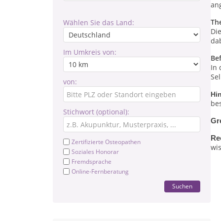
an
Th
Wählen Sie das Land:
Di
da
Im Umkreis von:
Be
In
Sel
von:
Hi
be
Stichwort (optional):
Gr
Re
Zertifizierte Osteopathen
wis
Soziales Honorar
Fremdsprache
Online-Fernberatung
Suchen