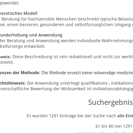
gewendet.
eoretisches Modell
e Beratung für hochsensible Menschen beschreibt typische Belast
bei, einen besseren, gesünderen und selbstfürsorglichen Umgang 
funderhebung und Anwendung
 der Beratung und Anwendung werden individuelle Wahrnehmungs- u
bstfürsorge entwickelt.
Diese Beschreibung ist rein redaktionell und nicht zur wer
nweis:
stimmt.
enzen der Methode:
Die Methode ersetzt keine notwendige medizini
Die Anwendung unterliegt qualifikations-, indikati
chtshinweis:
senschaftliche Bewertung der Wirksamkeit ist indikationsabhängig 
Suchergebnis
Es wurden 1291 Einträge bei der Suche nach
alle Ein
61 bis 80 von 1291