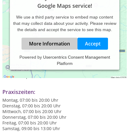
Google Maps service!
We use a third party service to embed map content
that may collect data about your activity. Please review
the details and accept the service to see this map.
More Information
Accept
Powered by
Usercentrics Consent Management
Platform
Ich arbeite systemisch und lösungsoriert. Schwerpunkt liegt
auf der Beratung und Therapie von Familien. Weiter habe ich
den Schwerpunkt Hochsensibilität und hochsensible Kinder.
Praxiszeiten:
Montag, 07:00 bis 20:00 Uhr
Dienstag, 07:00 bis 20:00 Uhr
Mittwoch, 07:00 bis 20:00 Uhr
Donnerstag, 07:00 bis 20:00 Uhr
Freitag, 07:00 bis 20:00 Uhr
Samstag, 09:00 bis 13:00 Uhr