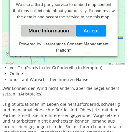
We use a third party service to embed map content
that may collect data about your activity. Please review
the details and accept the service to see this map.
More Information
Accept
Powered by
Usercentrics Consent Management
Platform
Beratung und Coaching in herausfordernden Zeiten und
Situationen – ich bin an deiner Seite.
Vor Ort (Praxis in der Gründervilla in Kempten)
Online
und – auf Wunsch – bei Ihnen zu Hause.
„Wir können den Wind nicht ändern, aber die Segel anders
setzen.“ (Aristoteles)
Es gibt Situationen im Leben die herausfordernd, schwierig
und manchmal eine echte Bürde sind. Ob es jetzt mit dem
Partner kriselt, Sie Ihre Interessen gegenüber Vorgesetzten
und Mitarbeitern nicht durchsetzen können, jemand aus
Ihrem Leben gegangen ist oder Sie mit Ihrem Leben einfach