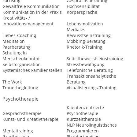
Focusing
Gesprächsberatung
Gewaltfreie Kommunikation
Hochsensibilität
Kommunikation in der Praxis
Körpersprache
Kreativitäts- /
Innovationsmanagement
Lebensmotivation
Mediales
Liebes-Coaching
Bewusstseinstraining
Meditation
Mobbing-Beratung
Paarberatung
Rhetorik-Training
Schulung in
Menschenkenntnis
Selbstbewusstseinstraining
Selbstorganisation
Stressbewältigung
Systemisches Familienstellen
Telefonische Beratung
Transaktionsanalytische
The Work
Beratung
Trauerbegleitung
Visualisierungs-Training
Psychotherapie
Klientenzentrierte
Gesprächstherapie
Psychotherapie
Kunst- und Kreativtherapie
Kurzzeittherapie
NLP Neurolinguistisches
Mentaltraining
Programmieren
Paartherapie
Phantasiereisen