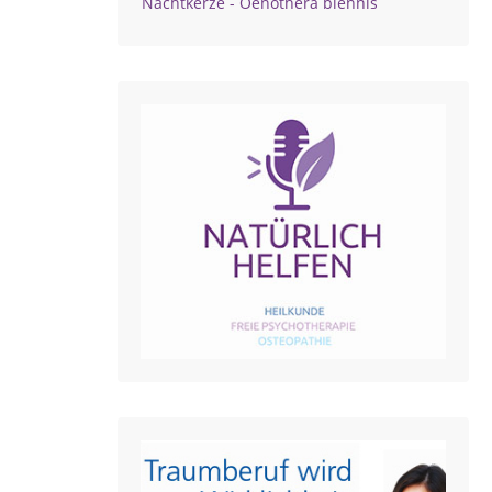
Nachtkerze - Oenothera biennis