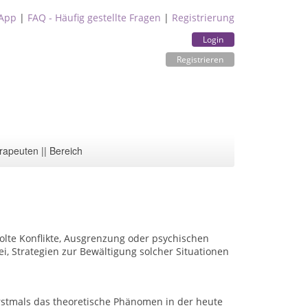
App
|
FAQ - Häufig gestellte Fragen
|
Registrierung
Login
Registrieren
rapeuten || Bereich
olte Konflikte, Ausgrenzung oder psychischen
ei, Strategien zur Bew
ä
ltigung solcher Situationen
rstmals das theoretische Phänomen in der heute