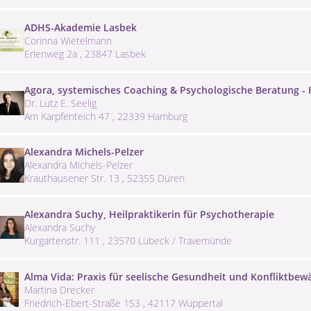
ADHS-Akademie Lasbek
Corinna Wietelmann
Erlenweg 2a , 23847 Lasbek
Agora, systemisches Coaching & Psychologische Beratung -
Dr. Lutz E. Seelig
Am Karpfenteich 47 , 22339 Hamburg
Alexandra Michels-Pelzer
Alexandra Michels-Pelzer
Krauthausener Str. 13 , 52355 Düren
Alexandra Suchy, Heilpraktikerin für Psychotherapie
Alexandra Suchy
Kurgartenstr. 111 , 23570 Lübeck / Travemünde
Alma Vida: Praxis für seelische Gesundheit und Konfliktbew
Martina Drecker
Friedrich-Ebert-Straße 153 , 42117 Wuppertal