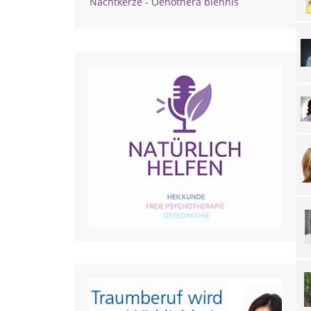
Nachtkerze - Oenothera biennis