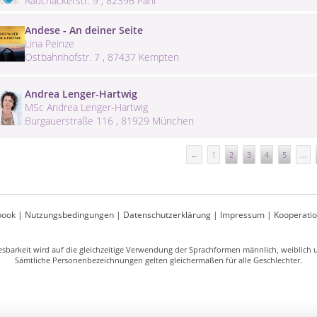
Rauchäckerstr. 9 , 82396 Pähl
Andese - An deiner Seite
Lina Peinze
Ostbahnhofstr. 7 , 87437 Kempten
Andrea Lenger-Hartwig
MSc Andrea Lenger-Hartwig
Burgauerstraße 116 , 81929 München
←
1
2
3
4
5
...
book
|
Nutzungsbedingungen
|
Datenschutzerklärung
|
Impressum
|
Kooperati
sbarkeit wird auf die gleichzeitige Verwendung der Sprachformen männlich, weiblich un
Sämtliche Personenbezeichnungen gelten gleichermaßen für alle Geschlechter.