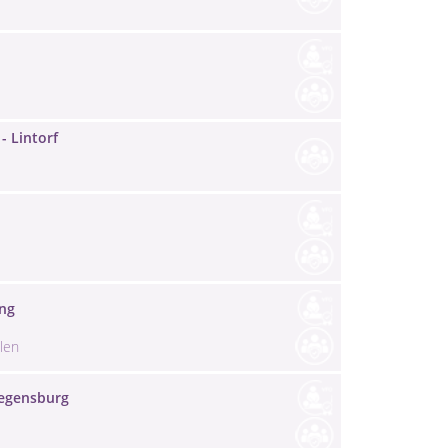
- Lintorf
ing
len
Regensburg