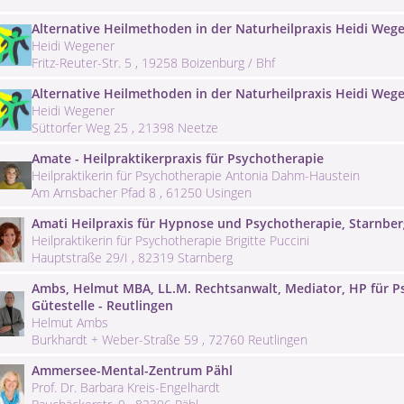
Alternative Heilmethoden in der Naturheilpraxis Heidi Weg
Heidi Wegener
Fritz-Reuter-Str. 5 , 19258 Boizenburg / Bhf
Alternative Heilmethoden in der Naturheilpraxis Heidi Weg
Heidi Wegener
Süttorfer Weg 25 , 21398 Neetze
Amate - Heilpraktikerpraxis für Psychotherapie
Heilpraktikerin für Psychotherapie Antonia Dahm-Haustein
Am Arnsbacher Pfad 8 , 61250 Usingen
Amati Heilpraxis für Hypnose und Psychotherapie, Starnber
Heilpraktikerin für Psychotherapie Brigitte Puccini
Hauptstraße 29/I , 82319 Starnberg
Ambs, Helmut MBA, LL.M. Rechtsanwalt, Mediator, HP für Ps
Gütestelle - Reutlingen
Helmut Ambs
Burkhardt + Weber-Straße 59 , 72760 Reutlingen
Ammersee-Mental-Zentrum Pähl
Prof. Dr. Barbara Kreis-Engelhardt