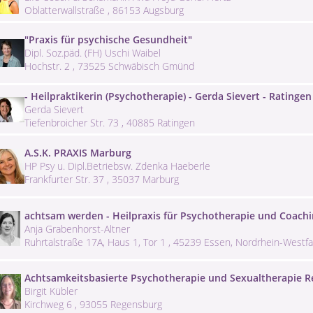
Oblatterwallstraße , 86153 Augsburg
"Praxis für psychische Gesundheit"
Dipl. Soz.päd. (FH) Uschi Waibel
Hochstr. 2 , 73525 Schwäbisch Gmünd
- Heilpraktikerin (Psychotherapie) - Gerda Sievert - Ratingen 
Gerda Sievert
Tiefenbroicher Str. 73 , 40885 Ratingen
A.S.K. PRAXIS Marburg
HP Psy u. Dipl.Betriebsw. Zdenka Haeberle
Frankfurter Str. 37 , 35037 Marburg
achtsam werden - Heilpraxis für Psychotherapie und Coach
Anja Grabenhorst-Altner
Ruhrtalstraße 17A, Haus 1, Tor 1 , 45239 Essen, Nordrhein-Westfa
Achtsamkeitsbasierte Psychotherapie und Sexualtherapie 
Birgit Kübler
Kirchweg 6 , 93055 Regensburg