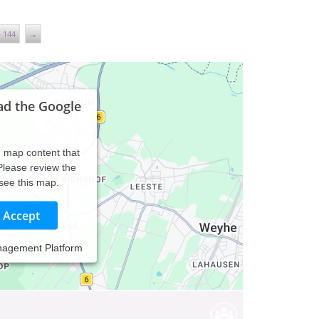
144
→
ad the Google
d map content that
 Please review the
 see this map.
Accept
nagement Platform