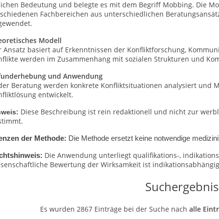
lichen Bedeutung und belegte es mit dem Begriff Mobbing. Die M
rschiedenen Fachbereichen aus unterschiedlichen Beratungsans
ä
t
gewendet.
eoretisches Modell
r Ansatz basiert auf Erkenntnissen der Konfliktforschung, Kommun
nflikte werden im Zusammenhang mit sozialen Strukturen und Ko
funderhebung und Anwendung
 der Beratung werden konkrete Konfliktsituationen analysiert und
fliktlösung entwickelt.
Diese Beschreibung ist rein redaktionell und nicht zur wer
nweis:
stimmt.
enzen der Methode:
Die Methode ersetzt keine notwendige medizini
Die Anwendung unterliegt qualifikations-, indikati
chtshinweis:
senschaftliche Bewertung der Wirksamkeit ist indikationsabhängig 
Suchergebnis
Es wurden 2867 Einträge bei der Suche nach
alle Ein