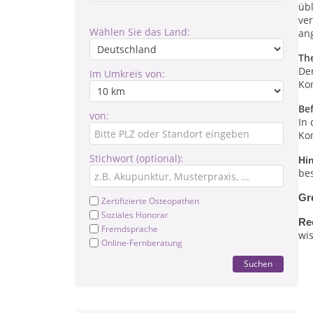
üb
ve
Wählen Sie das Land:
an
Th
De
Im Umkreis von:
Ko
Be
von:
In
Kon
Stichwort (optional):
Hi
be
Gr
Zertifizierte Osteopathen
Soziales Honorar
Re
Fremdsprache
wis
Online-Fernberatung
Suchen