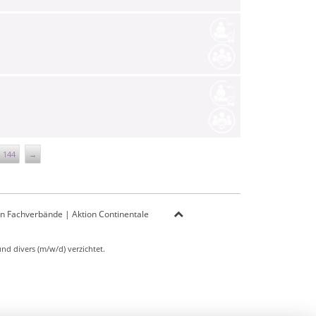
144
→
on Fachverbände
|
Aktion Continentale
d divers (m/w/d) verzichtet.