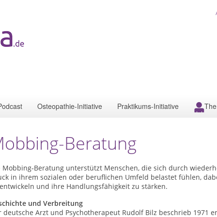
Podcast
Osteopathie-Initiative
Praktikums-Initiative
The
obbing-Beratung
e Mobbing
Beratung unterst
ü
tzt Menschen, die sich durch wiederh
‑
ck in ihrem sozialen oder beruflichen Umfeld belastet f
ü
hlen, dab
 entwickeln und ihre Handlungsf
ä
higkeit zu st
ä
rken.
schichte und Verbreitung
r deutsche Arzt und Psychotherapeut Rudolf Bilz beschrieb 1971 e