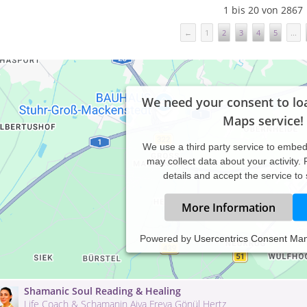
1 bis 20 von 2867
←
1
2
3
4
5
...
We need your consent to lo
Maps service!
We use a third party service to embe
may collect data about your activity.
details and accept the service to
More Information
Psychotherapie Praxis Berlin-Kreuzberg
Powered by
Usercentrics Consent Ma
Dipl.-Psychologe Klaus-Dieter Joschua A. Loreck
Waldemarstr. 38 , 10999 Berlin-Kreuzberg
Shamanic Soul Reading & Healing
Life Coach & Schamanin Aiva Freya Gönül Hertz