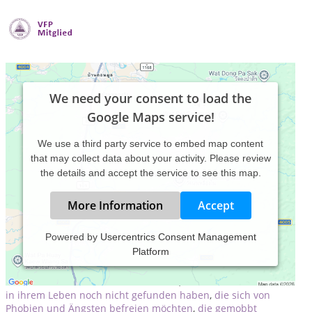
We need your consent to load the
Google Maps service!
We use a third party service to embed map content
that may collect data about your activity. Please review
the details and accept the service to see this map.
More Information
Accept
Powered by
Usercentrics Consent Management
Platform
Für Menschen
,
die ihr seelisches Gleichgewicht wieder finden
möchten
,
die sich in einer Krisensituation befinden die ihr
Selbstbewussstsein stärken möchten
,
die den "roten Faden"
in ihrem Leben noch nicht gefunden haben
,
die sich von
Phobien und Ängsten befreien möchten
,
die gemobbt