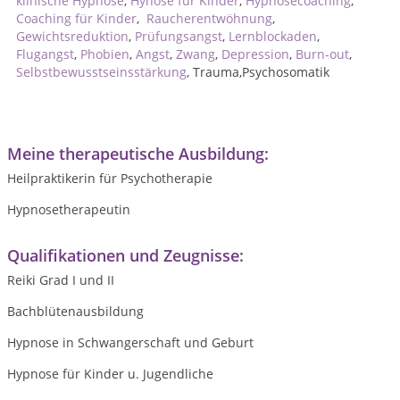
klinische Hypnose
,
Hynose für Kinder
,
Hypnosecoaching
,
Coaching für Kinder
,
Raucherentwöhnung
,
Gewichtsreduktion
,
Prüfungsangst
,
Lernblockaden
,
Flugangst
,
Phobien
,
Angst
,
Zwang
,
Depression
,
Burn-out
,
Selbstbewusstseinsstärkung
, Trauma,Psychosomatik
Meine therapeutische Ausbildung:
Heilpraktikerin für Psychotherapie
Hypnosetherapeutin
Qualifikationen und Zeugnisse:
Reiki Grad I und II
Bachblütenausbildung
Hypnose in Schwangerschaft und Geburt
Hypnose für Kinder u. Jugendliche