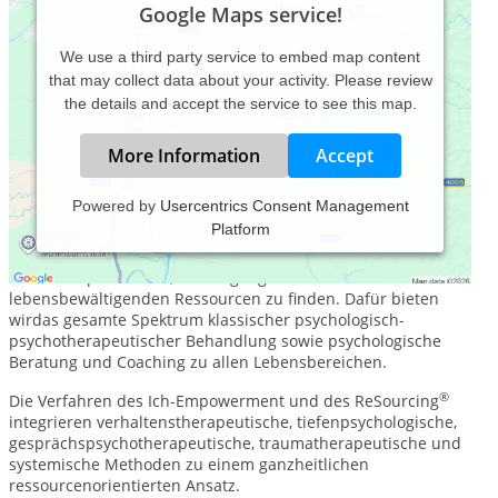
Google Maps service!
We use a third party service to embed map content
that may collect data about your activity. Please review
the details and accept the service to see this map.
More Information
Accept
Powered by
Usercentrics Consent Management
Platform
In der A.S.K. PRAXIS, unserer psychotherapeutischen
Gemeinsschaftspraxis, unterstützen wir unsere Beratungs-
und Therapieklienten, den Zugang zu ihren
lebensbewältigenden Ressourcen zu finden. Dafür bieten
wirdas gesamte Spektrum klassischer psychologisch-
psychotherapeutischer Behandlung sowie psychologische
Beratung und Coaching zu allen Lebensbereichen.
®
Die Verfahren des Ich-Empowerment und des ReSourcing
integrieren verhaltenstherapeutische, tiefenpsychologische,
gesprächspsychotherapeutische, traumatherapeutische und
systemische Methoden zu einem ganzheitlichen
ressourcenorientierten Ansatz.