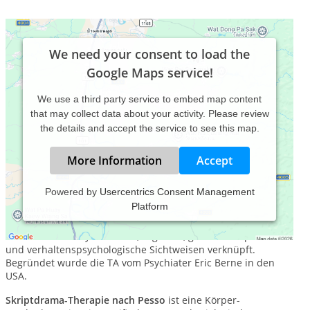
We need your consent to load the
Google Maps service!
We use a third party service to embed map content
that may collect data about your activity. Please review
the details and accept the service to see this map.
More Information
Accept
Powered by
Usercentrics Consent Management
Platform
Transaktionsanalyse
ist eine integrative Psychotherapie, die
auf der Grundlage eines tiefenpsychologisch fundierten
Theoriemodells systemische, kognitive, gestalttherapeutische
und verhaltenspsychologische Sichtweisen verknüpft.
Begründet wurde die TA vom Psychiater Eric Berne in den
USA.
Skriptdrama-Therapie nach Pesso
ist eine Körper-