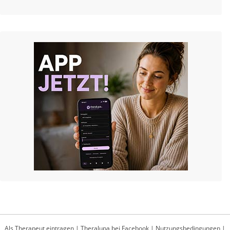
Als Therapeut eintragen
|
Theralupa bei Facebook
|
Nutzungsbedingungen
|