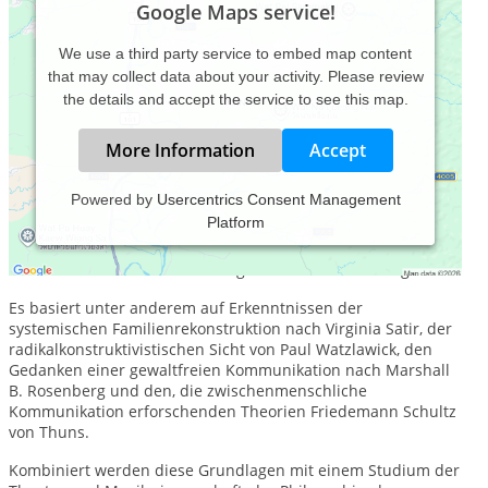
Google Maps service!
We use a third party service to embed map content
that may collect data about your activity. Please review
the details and accept the service to see this map.
More Information
Accept
Powered by
Usercentrics Consent Management
Platform
Agora Coaching ist ein systemisches, den Menschen in seiner
individuellen Komplexität in das Zentrum stellendes,
ressourcenbasiertes und lösungsorientiertes Coaching.
Es basiert unter anderem auf Erkenntnissen der
systemischen Familienrekonstruktion nach Virginia Satir, der
radikalkonstruktivistischen Sicht von Paul Watzlawick, den
Gedanken einer gewaltfreien Kommunikation nach Marshall
B. Rosenberg und den, die zwischenmenschliche
Kommunikation erforschenden Theorien Friedemann Schultz
von Thuns.
Kombiniert werden diese Grundlagen mit einem Studium der