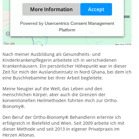
More Information
Accept
Powered by
Usercentrics Consent Management
Platform
Mein Name ist Tina Runge. Ich bin examinierte Gesundheits-
und Kinderkrankenpflegerin, ausgebildete Heilpraktikerin
und Ortho-Bionomy® Behandlerin.
Nach meiner Ausbildung als Gesundheits- und
Kinderkrankenpflegerin arbeitete ich in verschiedenen
Krankenhäusern. Ein persönlicher Höhepunkt war in dieser
Zeit für mich der Auslandseinsatz in Nord Ghana, bei dem ich
eine Buschhebamme bei ihrer Arbeit begleitete.
Meine Neugier auf die Welt, das Leben und den
menschlichen Körper, aber auch die Grenzen der
konventionellen Heilmethoden führten mich zur Ortho-
Bionomy®.
Den Beruf der Ortho-Bionomy® Behandlerin erlernte ich
erfolgreich in Bielefeld und Wien. Seit 2009 arbeite ich mit
dieser Methode und seit 2013 in eigener Privatpraxis im
Herzen Altonas.